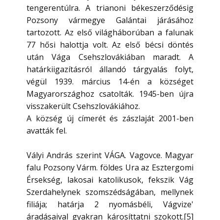
tengerentúlra. A trianoni békeszerződésig
Pozsony vármegye Galántai járásához
tartozott. Az első világháborúban a falunak
77 hősi halottja volt. Az első bécsi döntés
után Vága Csehszlovákiában maradt. A
határkiigazításról állandó tárgyalás folyt,
végül 1939. március 14-én a községet
Magyarországhoz csatolták. 1945-ben újra
visszakerült Csehszlovákiához.
A község új címerét és zászlaját 2001-ben
avatták fel.
Vályi András szerint VÁGA. Vagovce. Magyar
falu Pozsony Várm. földes Ura az Esztergomi
Érsekség, lakosai katolikusok, fekszik Vág
Szerdahelynek szomszédságában, mellynek
filiája; határja 2 nyomásbéli, Vágvize'
áradásaival gyakran károsíttatni szokott.[5]