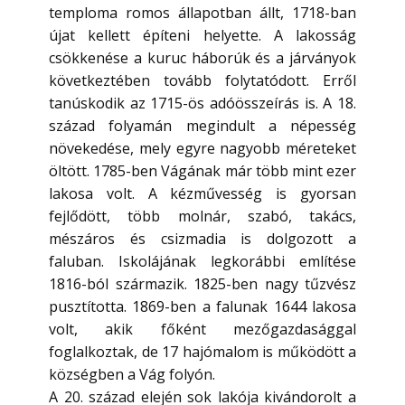
temploma romos állapotban állt, 1718-ban
újat kellett építeni helyette. A lakosság
csökkenése a kuruc háborúk és a járványok
következtében tovább folytatódott. Erről
tanúskodik az 1715-ös adóösszeírás is. A 18.
század folyamán megindult a népesség
növekedése, mely egyre nagyobb méreteket
öltött. 1785-ben Vágának már több mint ezer
lakosa volt. A kézművesség is gyorsan
fejlődött, több molnár, szabó, takács,
mészáros és csizmadia is dolgozott a
faluban. Iskolájának legkorábbi említése
1816-ból származik. 1825-ben nagy tűzvész
pusztította. 1869-ben a falunak 1644 lakosa
volt, akik főként mezőgazdasággal
foglalkoztak, de 17 hajómalom is működött a
községben a Vág folyón.
A 20. század elején sok lakója kivándorolt a