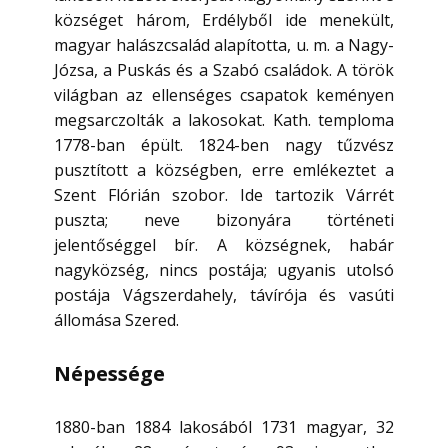
községet három, Erdélyből ide menekült,
magyar halászcsalád alapította, u. m. a Nagy-
Józsa, a Puskás és a Szabó családok. A török
világban az ellenséges csapatok keményen
megsarczolták a lakosokat. Kath. temploma
1778-ban épült. 1824-ben nagy tűzvész
pusztított a községben, erre emlékeztet a
Szent Flórián szobor. Ide tartozik Várrét
puszta; neve bizonyára történeti
jelentőséggel bír. A községnek, habár
nagyközség, nincs postája; ugyanis utolsó
postája Vágszerdahely, távírója és vasúti
állomása Szered.
Népessége
1880-ban 1884 lakosából 1731 magyar, 32