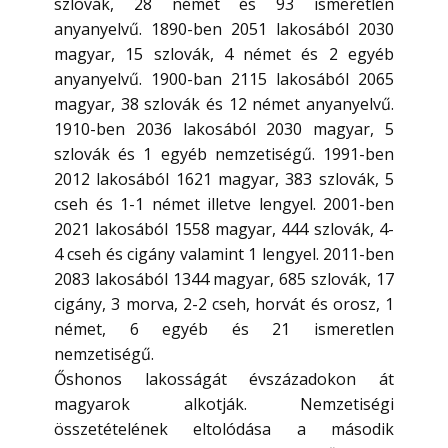
szlovák, 28 német és 93 ismeretlen
anyanyelvű. 1890-ben 2051 lakosából 2030
magyar, 15 szlovák, 4 német és 2 egyéb
anyanyelvű. 1900-ban 2115 lakosából 2065
magyar, 38 szlovák és 12 német anyanyelvű.
1910-ben 2036 lakosából 2030 magyar, 5
szlovák és 1 egyéb nemzetiségű. 1991-ben
2012 lakosából 1621 magyar, 383 szlovák, 5
cseh és 1-1 német illetve lengyel. 2001-ben
2021 lakosából 1558 magyar, 444 szlovák, 4-
4 cseh és cigány valamint 1 lengyel. 2011-ben
2083 lakosából 1344 magyar, 685 szlovák, 17
cigány, 3 morva, 2-2 cseh, horvát és orosz, 1
német, 6 egyéb és 21 ismeretlen
nemzetiségű.
Őshonos lakosságát évszázadokon át
magyarok alkotják. Nemzetiségi
összetételének eltolódása a második