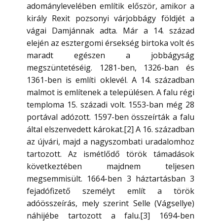
adománylevelében említik először, amikor a
király Rexit pozsonyi várjobbágy földjét a
vágai Damjánnak adta. Már a 14. század
elején az esztergomi érsekség birtoka volt és
maradt egészen a jobbágyság
megszüntetéséig. 1281-ben, 1326-ban és
1361-ben is említi oklevél. A 14. században
malmot is említenek a településen. A falu régi
temploma 15. századi volt. 1553-ban még 28
portával adózott. 1597-ben összeírták a falu
által elszenvedett károkat.[2] A 16. században
az újvári, majd a nagyszombati uradalomhoz
tartozott. Az ismétlődő török támadások
következtében majdnem teljesen
megsemmisült. 1664-ben 3 háztartásban 3
fejadófizető személyt említ a török
adóösszeírás, mely szerint Selle (Vágsellye)
náhijébe tartozott a falu.[3] 1694-ben