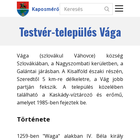
Kaposmérő
Testvér-település Vága
Kezdőlap
Hírek
Vága (szlovákul Váhovce) község
Intézmények
Szlovákiában, a Nagyszombati kerületben, a
Galántai járásban. A Kisalföld északi részén,
Információk
Szeredtől 5 km-re délkeletre, a Vág jobb
partján fekszik. A település közelében
Választás
található a Kaskády-víztározó és erőmű,
amelyet 1985-ben fejeztek be.
Kapcsolat
Története
1259-ben "Waga" alakban IV. Béla király