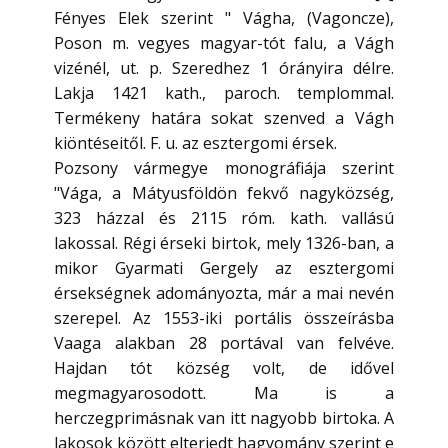
Fényes Elek szerint " Vágha, (Vagoncze),
Poson m. vegyes magyar-tót falu, a Vágh
vizénél, ut. p. Szeredhez 1 órányira délre.
Lakja 1421 kath., paroch. templommal.
Termékeny határa sokat szenved a Vágh
kiöntéseitől. F. u. az esztergomi érsek.
Pozsony vármegye monográfiája szerint
"Vága, a Mátyusföldön fekvő nagyközség,
323 házzal és 2115 róm. kath. vallású
lakossal. Régi érseki birtok, mely 1326-ban, a
mikor Gyarmati Gergely az esztergomi
érsekségnek adományozta, már a mai nevén
szerepel. Az 1553-iki portális összeírásba
Vaaga alakban 28 portával van felvéve.
Hajdan tót község volt, de idővel
megmagyarosodott. Ma is a
herczegprimásnak van itt nagyobb birtoka. A
lakosok között elterjedt hagyomány szerint e