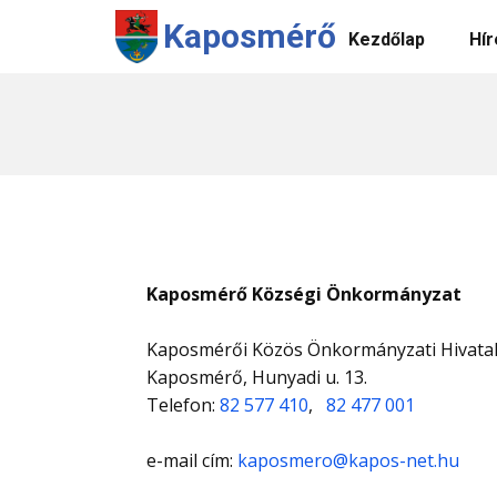
Kaposmérő
Kezdőlap
Hír
Kaposmérő Községi Önkormányzat
Kaposmérői Közös Önkormányzati Hivatal
Kaposmérő, Hunyadi u. 13.
Telefon:
82 577 410
,
82 477 001
e-mail cím:
kaposmero@kapos-net.hu