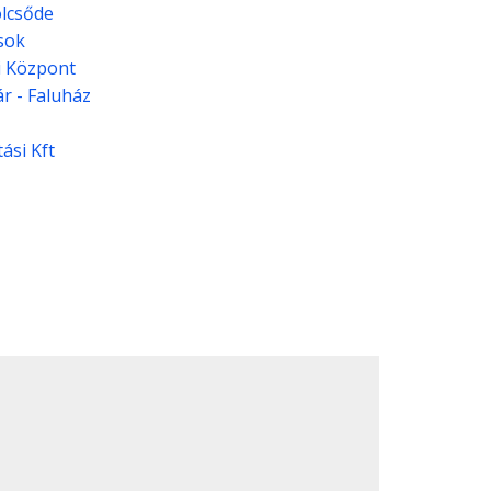
ölcsőde
sok
si Központ
ár - Faluház
ási Kft