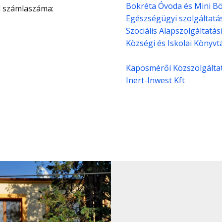
Bokréta Óvoda és Mini B
 számlaszáma:
Egészségügyi szolgáltatá
Szociális Alapszolgáltatá
Községi és Iskolai Könyvt
Kaposmérői Közszolgáltat
Inert-Inwest Kft