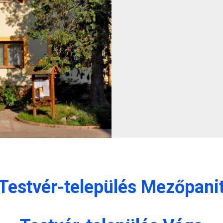
Testvér-település Mezőpani