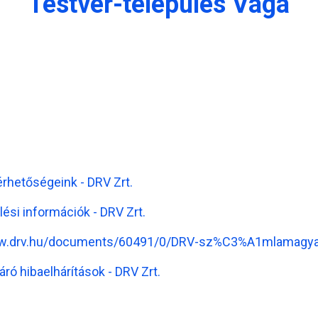
Testvér-település Vága
érhetőségeink - DRV Zrt.
lési információk - DRV Zrt.
ww.drv.hu/documents/60491/0/DRV-sz%C3%A1mlamag
áró hibaelhárítások - DRV Zrt.