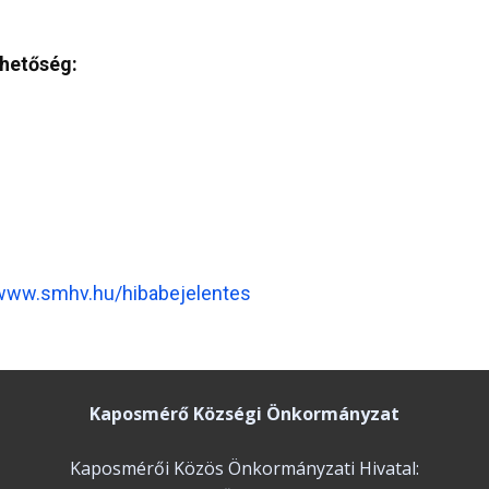
rhetőség:
www.smhv.hu/hibabejelentes
Kaposmérő Községi Önkormányzat
Kaposmérői Közös Önkormányzati Hivatal: