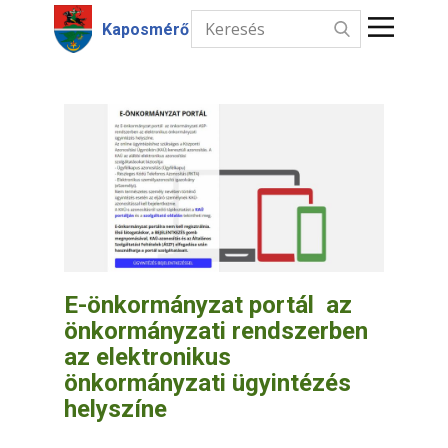
Kaposmérő
Kezdőlap
Hírek
Intézmények
Információk
Választás
E-önkormányzat portál az
önkormányzati rendszerben
Kapcsolat
az elektronikus
önkormányzati ügyintézés
helyszíne