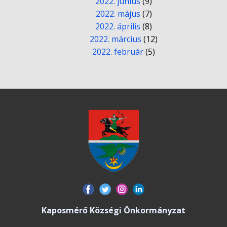
2022. június
(9)
2022. május
(7)
2022. április
(8)
2022. március
(12)
2022. február
(5)
Kaposmérő Községi Önkormányzat