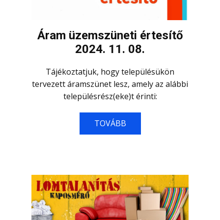
Áram üzemszüneti értesítő
2024. 11. 08.
Tájékoztatjuk, hogy településükön
tervezett áramszünet lesz, amely az alábbi
településrész(eke)t érinti:
TOVÁBB