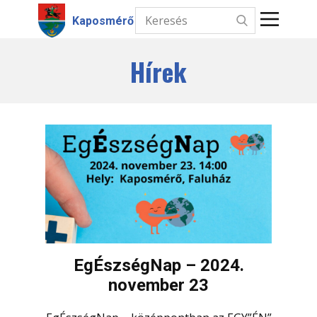
Kaposmérő
Hírek
Kezdőlap
Hírek
Intézmények
Információk
Választás
Kapcsolat
EgÉszségNap – 2024.
november 23