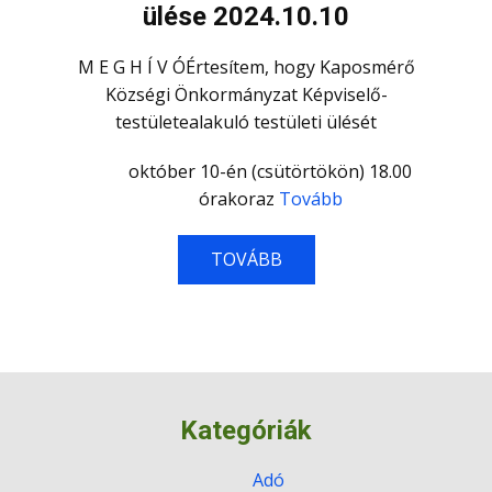
ülése 2024.10.10
M E G H Í V ÓÉrtesítem, hogy Kaposmérő
Községi Önkormányzat Képviselő-
testületealakuló testületi ülését
október 10-én (csütörtökön) 18.00
órakoraz
Tovább
TOVÁBB
Kategóriák
Adó