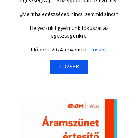
EgÉszségNap – középpontban az EGY”ÉN”
„Mert ha egészséged nincs, semmid sincs!”
Helyezzük figyelmünk fókuszát az
egészségünkre!
Időpont: 2024. november
Tovább
TOVÁBB