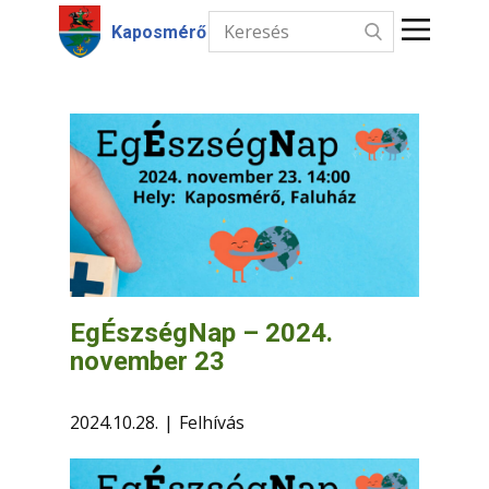
Kaposmérő
Kezdőlap
Hírek
Intézmények
Információk
Választás
EgÉszségNap – 2024.
november 23
Kapcsolat
2024.10.28.
Felhívás