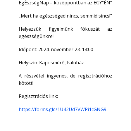
EgÉszségNap – középpontban az EGY”ÉN”
„Mert ha egészséged nincs, semmid sincs!”
Helyezzük figyelmünk fókuszát az
egészségünkre!
Időpont: 2024. november 23. 14:00
Helyszín: Kaposmérő, Faluház
A részvétel ingyenes, de regisztrációhoz
kötött!
Regisztrációs link:
https://forms.gle/1U42Ud7VWPi1cGNG9