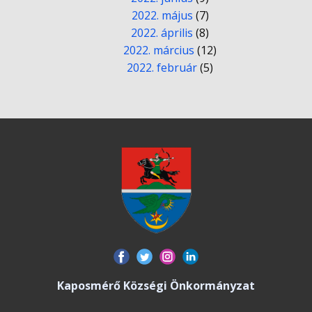
2022. május
(7)
2022. április
(8)
2022. március
(12)
2022. február
(5)
Kaposmérő Községi Önkormányzat