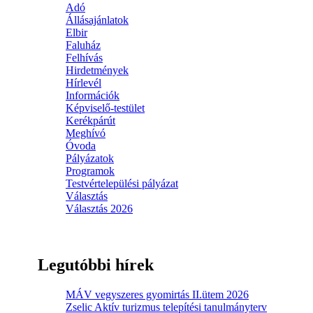
Adó
Állásajánlatok
Elbir
Faluház
Felhívás
Hirdetmények
Hírlevél
Információk
Képviselő-testület
Kerékpárút
Meghívó
Óvoda
Pályázatok
Programok
Testvértelepülési pályázat
Választás
Választás 2026
Legutóbbi hírek
MÁV vegyszeres gyomirtás II.ütem 2026
Zselic Aktív turizmus telepítési tanulmányterv