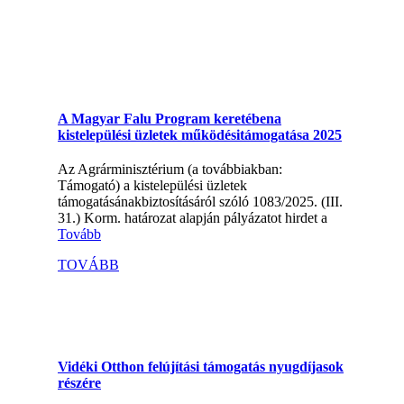
A Magyar Falu Program keretébena
kistelepülési üzletek működésitámogatása 2025
Az Agrárminisztérium (a továbbiakban:
Támogató) a kistelepülési üzletek
támogatásánakbiztosításáról szóló 1083/2025. (III.
31.) Korm. határozat alapján pályázatot hirdet a
Tovább
TOVÁBB
Vidéki Otthon felújítási támogatás nyugdíjasok
részére