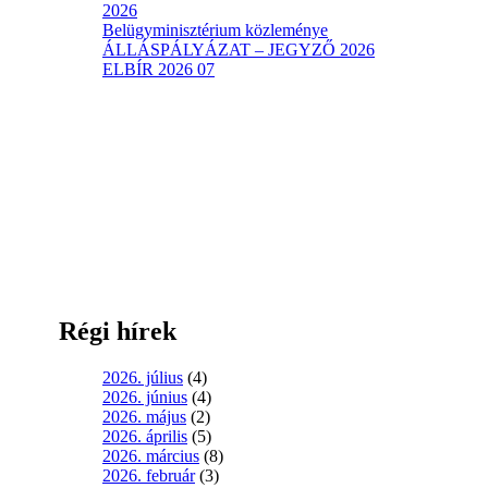
2026
Belügyminisztérium közleménye
ÁLLÁSPÁLYÁZAT – JEGYZŐ 2026
ELBÍR 2026 07
Régi hírek
2026. július
(4)
2026. június
(4)
2026. május
(2)
2026. április
(5)
2026. március
(8)
2026. február
(3)