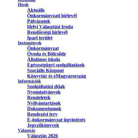
Hírek
Aktuális
Önkormányzati hírlevél
Pályázatok
Helyi Választási Iroda
Rendőrségi hírlevél
Ipari terület
Intézmények
Önkormányzat
Óvoda és Bölcsőde
Általános iskola
Egészségügyi szolgáltatások
Szociális Központ
Könyvtár és eMagyarország
Információk
Szolgáltatási díjak
Nyomtatványok
Rendeletek
Nyilvántartások
Dokumentumok
Rendezési terv
E-önkormányzat ügyintézés
Jegyzőkönyvek
Választás
Választás 2026