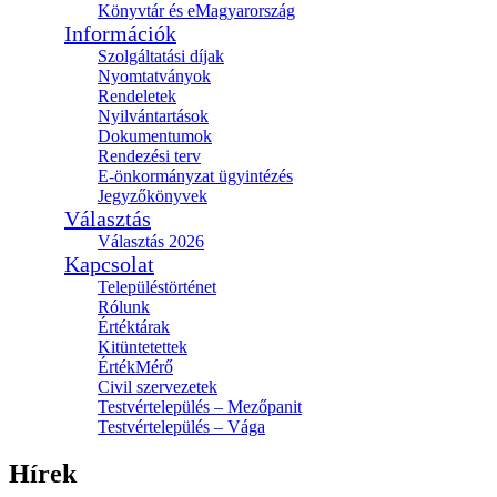
Könyvtár és eMagyarország
Információk
Szolgáltatási díjak
Nyomtatványok
Rendeletek
Nyilvántartások
Dokumentumok
Rendezési terv
E-önkormányzat ügyintézés
Jegyzőkönyvek
Választás
Választás 2026
Kapcsolat
Településtörténet
Rólunk
Értéktárak
Kitüntetettek
ÉrtékMérő
Civil szervezetek
Testvértelepülés – Mezőpanit
Testvértelepülés – Vága
Hírek