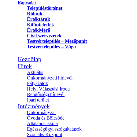
Kapcsolat
Településtörténet
Rólunk
Értéktárak
Kitüntetettek
ÉrtékMérő
Civil szervezetek
Testvértelepülés – Mezőpanit
Testvértelepülés – Vága
Kezdőlap
Hírek
Aktuális
Önkormányzati hírlevél
Pályázatok
Helyi Választási Iroda
Rendőrségi hírlevél
Ipari terület
Intézmények
Önkormányzat
Óvoda és Bölcsőde
Általános iskola
Egészségügyi szolgáltatások
Szociális Központ