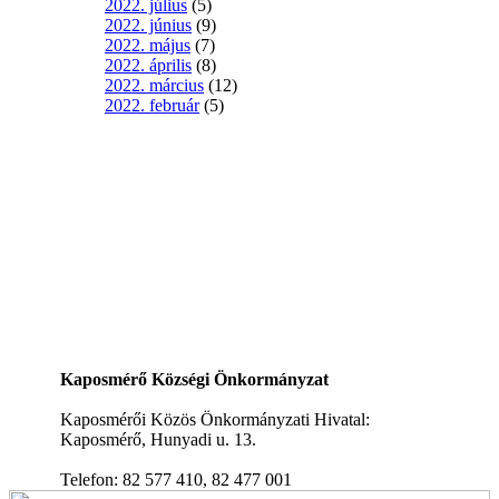
2022. július
(5)
2022. június
(9)
2022. május
(7)
2022. április
(8)
2022. március
(12)
2022. február
(5)
Kaposmérő Községi Önkormányzat
Kaposmérői Közös Önkormányzati Hivatal:
Kaposmérő, Hunyadi u. 13.
Telefon: 82 577 410, 82 477 001