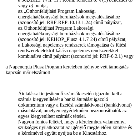
vagy
b)
pontja,
az „Otthonfelújítási Program Lakossági
energiahatékonysági beruházások megvalósításához
(azonosító jel: RRF-REP-10.13.1-24) című pályázat,
az Otthonfelújítási Program Lakossági
energiahatékonysági beruházások megvalósításához
(azonosító jel: KEHOP_Plusz-4.1.7-24) című pályázat,
a Lakossági napelemes rendszerek támogatása és fűtési
rendszerek elektrifikálása napelemes rendszerekkel
kombinálva című pályázat (azonosító jel: RRF-6.2.1) vagy
a Napenergia Plusz Program keretében igénybe vett támogatás
kapcsán már elszámolt
Átutalással teljesítendő számlák esetén igazolni kell a
számla kiegyenlítését a banki átutalást igazoló
dokumentum vagy a fizetési számlakivonat (bankkivonat)
másolatával, amelyen egyértelműen beazonosíthatók az
egyes kiegyenlített számlák tételei.
Nagyon fontos feltétel, hogy a kérelemhez valamennyi
szükséges nyilatkozatot az igénylő megfelelően kitöltse és
a kérelmével együtt nyújtsa be a Kincstárhoz.