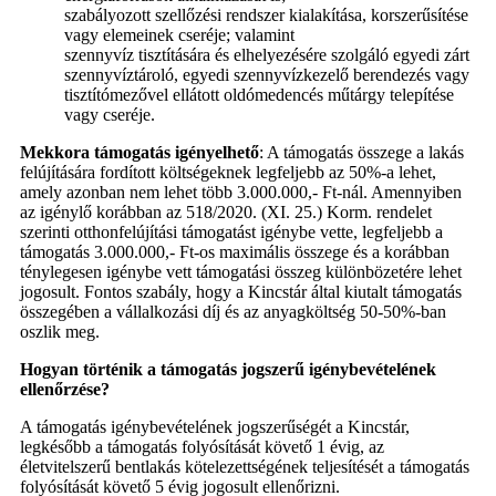
szabályozott szellőzési rendszer kialakítása, korszerűsítése
vagy elemeinek cseréje; valamint
szennyvíz tisztítására és elhelyezésére szolgáló egyedi zárt
szennyvíztároló, egyedi szennyvízkezelő berendezés vagy
tisztítómezővel ellátott oldómedencés műtárgy telepítése
vagy cseréje.
Mekkora támogatás igényelhető
: A támogatás összege a lakás
felújítására fordított költségeknek legfeljebb az 50%-a lehet,
amely azonban nem lehet több 3.000.000,- Ft-nál. Amennyiben
az igénylő korábban az 518/2020. (XI. 25.) Korm. rendelet
szerinti otthonfelújítási támogatást igénybe vette, legfeljebb a
támogatás 3.000.000,- Ft-os maximális összege és a korábban
ténylegesen igénybe vett támogatási összeg különbözetére lehet
jogosult. Fontos szabály, hogy a Kincstár által kiutalt támogatás
összegében a vállalkozási díj és az anyagköltség 50-50%-ban
oszlik meg.
Hogyan történik a támogatás jogszerű igénybevételének
ellenőrzése?
A támogatás igénybevételének jogszerűségét a Kincstár,
legkésőbb a támogatás folyósítását követő 1 évig, az
életvitelszerű bentlakás kötelezettségének teljesítését a támogatás
folyósítását követő 5 évig jogosult ellenőrizni.