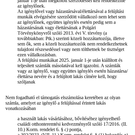
január 1-je után megkötött szerződéssel kell rendelkeznie
az igénylőnek.
Az igénylővel vagy házastársával/élettársával a felújítási
munkák elvégzésére szerződött vállalkozó nem lehet sem
az igénylőnek, együttes igénylés esetén pedig sem a
házastársának vagy élettársának a Polgári
Törvénykönyvről szóló 2013. évi V. törvény (a
továbbiakban: Ptk.) szerinti közeli hozzátartozója, illetve
sem ők, sem a közeli hozzátartozóik nem rendelkezhetnek
tulajdoni részesedéssel vagy nem tölthetnek be tisztséget
ezen vállalkozásban.
A felújítási munkákat 2025. január 1-je után kiállított és
teljesített számlák másolatával kell igazolni. A számlák
vagy az igénylő, vagy együttes igénylés esetén házastársa/
élettársa nevére és a felújított lakás címére kell, hogy
szóljanak
Nem fogadható el támogatás elszámolása keretében az olyan
számla, amelyet az igénylő a felújítással érintett lakás
vonatkozásában
a használt lakás vásárlásához, bővítéséhez igényelhető
családi otthonteremtési kedvezményről szóló 17/2016. (II.
10.) Korm. rendelet 6. §
c)
pontja,
a 302/2023. (VII. 11.) Korm. rendelet 6. § (1) bekezdés
a)