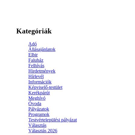
Kategóriák
Adó
Állásajánlatok
Elbir
Faluház
Felhívás
Hirdetmények
Hírlevél
Információk
Képviselő-testület
Kerékpárút
Meghívó
Óvoda
Pályázatok
Programok
Testvértelepülési pályázat
Választás
Választás 2026