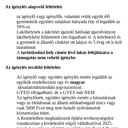
Az igénylés alapvető feltételei:
az igénylő vagy igénylők, valamint velük együtt élő
gyermekeik együttes tulajdoni hányada érje el legalább az
50%-ot.
Lakóhelynek a lakcímet igazoló hatósági igazolványon
lakóhelyként feltüntetett cím fogadható el. A kérelmező és
a gyermek is állandó címként ott lakjon és 5 évig ott is kell
maradniuk
A
tartózkodási hely címén lévő lakás felújítására a
támogatás nem vehető igénybe
.
Az igénylés további feltételei:
Az igénylő vagy együttes igénylés esetén legalább az
egyikük rendelkezzen egy év
magyar
társadalombiztosítási jogviszonnyal.
GYED elfogadható, de a GYES már NEM
Az igénylőnek, együttes igénylés esetén a házastársnak
vagy az élettársnak az állami adóhatóságnál nincs vagy
csak 5000 Ft-ot meg nem haladó nyilvántartott
köztartozása lehet.
A Rendeletben meghatározott építési tevékenységekre
vonatkozóan a kivitelezést végző vállalkozóval 2025.