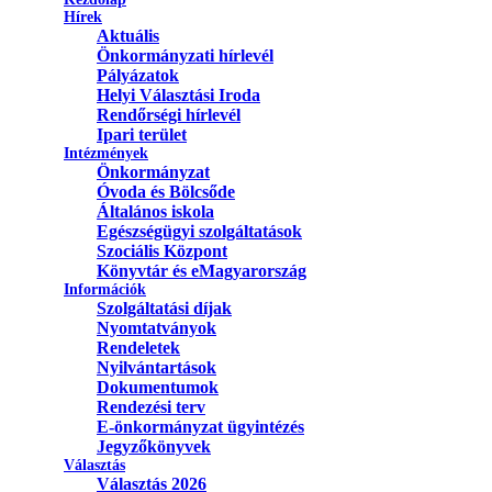
Hírek
Aktuális
Önkormányzati hírlevél
Pályázatok
Helyi Választási Iroda
Rendőrségi hírlevél
Ipari terület
Intézmények
Önkormányzat
Óvoda és Bölcsőde
Általános iskola
Egészségügyi szolgáltatások
Szociális Központ
Könyvtár és eMagyarország
Információk
Szolgáltatási díjak
Nyomtatványok
Rendeletek
Nyilvántartások
Dokumentumok
Rendezési terv
E-önkormányzat ügyintézés
Jegyzőkönyvek
Választás
Választás 2026