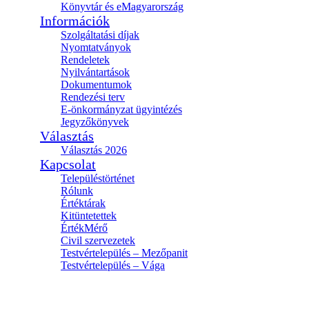
Könyvtár és eMagyarország
Információk
Szolgáltatási díjak
Nyomtatványok
Rendeletek
Nyilvántartások
Dokumentumok
Rendezési terv
E-önkormányzat ügyintézés
Jegyzőkönyvek
Választás
Választás 2026
Kapcsolat
Településtörténet
Rólunk
Értéktárak
Kitüntetettek
ÉrtékMérő
Civil szervezetek
Testvértelepülés – Mezőpanit
Testvértelepülés – Vága