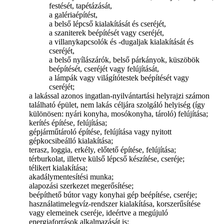
festését, tapétázását,
a galériaépítést,
a belső lépcső kialakítását és cseréjét,
a szaniterek beépítését vagy cseréjét,
a villanykapcsolók és -dugaljak kialakítását és
cseréjét,
a belső nyílászárók, belső párkányok, küszöbök
beépítését, cseréjét vagy felújítását,
a lámpák vagy világítótestek beépítését vagy
cseréjét;
a lakással azonos ingatlan-nyilvántartási helyrajzi számon
található épület, nem lakás céljára szolgáló helyiség (így
különösen: nyári konyha, mosókonyha, tároló) felújítása;
kerítés építése, felújítása;
gépjárműtároló építése, felújítása vagy nyitott
gépkocsibeálló kialakítása;
terasz, loggia, erkély, előtető építése, felújítása;
térburkolat, illetve külső lépcső készítése, cseréje;
télikert kialakítása;
akadálymentesítési munka;
alapozási szerkezet megerősítése;
beépíthető bútor vagy konyhai gép beépítése, cseréje;
használatimelegvíz-rendszer kialakítása, korszerűsítése
vagy elemeinek cseréje, ideértve a megújuló
energiaforrások alkalmazását is;