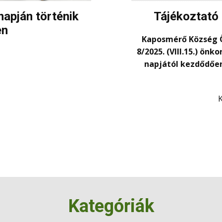
napján történik
Tájékoztató 
en
Kaposmérő Község Ö
8/2025. (VIII.15.) ön
napjától kezdődőe
Kategóriák