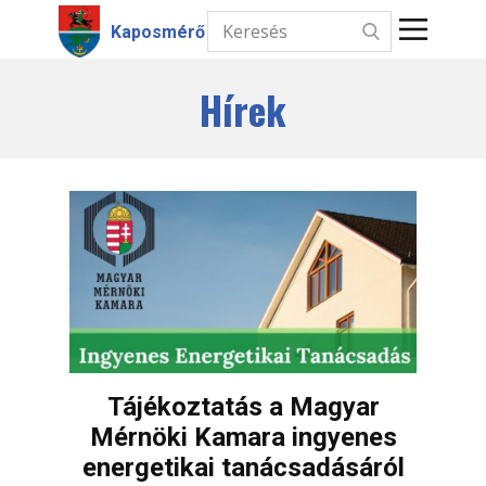
Kaposmérő
Hírek
Kezdőlap
Hírek
Intézmények
Információk
Választás
Kapcsolat
Tájékoztatás a Magyar
Mérnöki Kamara ingyenes
energetikai tanácsadásáról