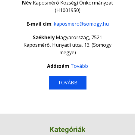
Név
Kaposmérő Községi Önkormányzat
(H1001950)
E-mail cím
:
kaposmero@somogy.hu
Székhely
Magyarország, 7521
Kaposmérő, Hunyadi utca, 13. (Somogy
megye)
Adószám
Tovább
TOVÁBB
Kategóriák