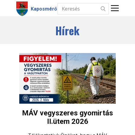
Kaposmérő
Aktuális
Hírek
Kezdőlap
Hírek
Intézmények
Információk
Választás
Kapcsolat
MÁV vegyszeres gyomirtás
II.ütem 2026