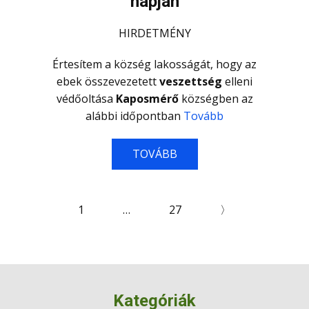
napján
HIRDETMÉNY
Értesítem a község lakosságát, hogy az
ebek összevezetett
veszetts
é
g
elleni
védőoltása
Kaposmérő
községben az
alábbi időpontban
Tovább
TOVÁBB
1
…
27
〉
Kategóriák