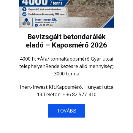
Bevizsgált betondarálék
eladó – Kaposmérő 2026
4000 Ft +Áfa/ tonnaKaposmérő Gyár utcai
telephelyenRendelkezésre álló mennyiség:
3000 tonna
Inert-Inwest Kft.Kaposmérő, Hunyadi utca
13.Telefon: +36 82 577-410
TOVÁBB