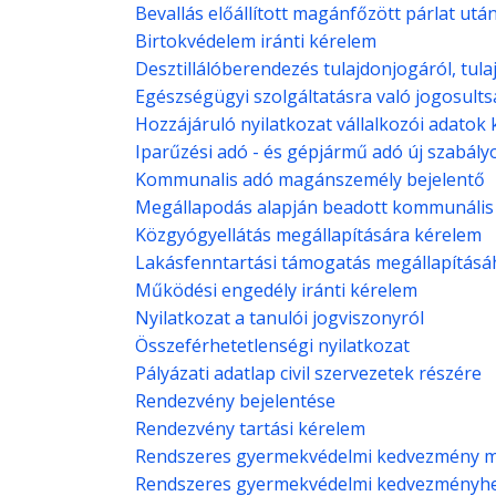
Bevallás előállított magánfőzött párlat utá
Birtokvédelem iránti kérelem
Desztillálóberendezés tulajdonjogáról, tu
Egészségügyi szolgáltatásra való jogosult
Hozzájáruló nyilatkozat vállalkozói adatok
Iparűzési adó - és gépjármű adó új szabály
Kommunalis adó magánszemély bejelentő
Megállapodás alapján beadott kommunális
Közgyógyellátás megállapítására kérelem
Lakásfenntartási támogatás megállapításá
Működési engedély iránti kérelem
Nyilatkozat a tanulói jogviszonyról
Összeférhetetlenségi nyilatkozat
Pályázati adatlap civil szervezetek részére
Rendezvény bejelentése
Rendezvény tartási kérelem
Rendszeres gyermekvédelmi kedvezmény m
Rendszeres gyermekvédelmi kedvezményhe