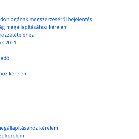
n
lajdonjogának megszerzéséről bejelentés
ság megállapításához kérelem
 közzétételéhez
ok 2021
 adó
hoz kérelem
egállapításához kérelem
z kérelem