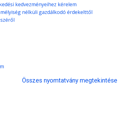
ekedési kedvezményeihez kérelem
emélyiség nélküli gazdálkodó érdekelttől
széről
em
Összes nyomtatvány megtekintése