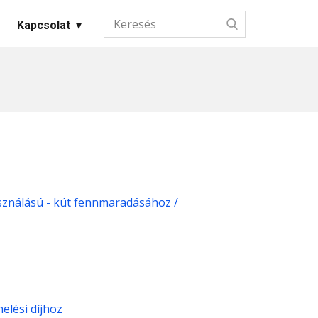
Kapcsolat
asználású - kút fennmaradásához /
elési díjhoz