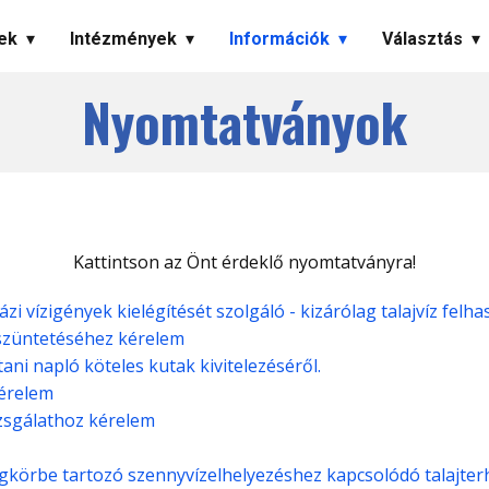
ek
Intézmények
Információk
Választás
Nyomtatványok
Kattintson az Önt érdeklő nyomtatványra!
 vízigények kielégítését szolgáló - kizárólag talajvíz felh
gszüntetéséhez kérelem
ani napló köteles kutak kivitelezéséről.
kérelem
izsgálathoz kérelem
ogkörbe tartozó szennyvízelhelyezéshez kapcsolódó talajterh