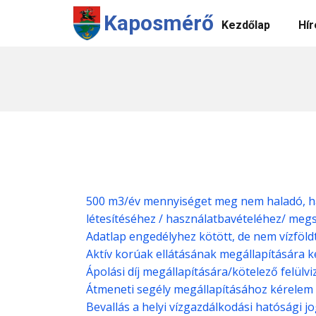
Kaposmérő
Kezdőlap
Hír
500 m3/év mennyiséget meg nem haladó, házi
létesítéséhez / használatbavételéhez/ me
Adatlap engedélyhez kötött, de nem vízföldt
Aktív korúak ellátásának megállapítására 
Ápolási díj megállapítására/kötelező felülv
Átmeneti segély megállapításához kérelem
Bevallás a helyi vízgazdálkodási hatósági j