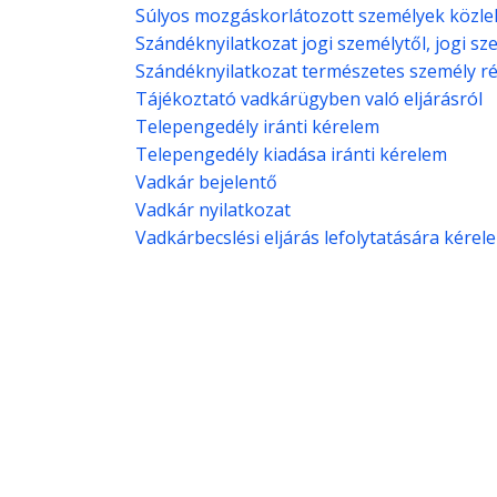
Súlyos mozgáskorlátozott személyek közl
Szándéknyilatkozat jogi személytől, jogi sz
Szándéknyilatkozat természetes személy ré
Tájékoztató vadkárügyben való eljárásról
Telepengedély iránti kérelem
Telepengedély kiadása iránti kérelem
Vadkár bejelentő
Vadkár nyilatkozat
Vadkárbecslési eljárás lefolytatására kérel