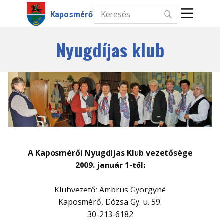
Kaposmérő
Nyugdíjas klub
Kezdőlap
Hírek
Intézmények
Információk
Választás
A Kaposmérői Nyugdíjas Klub vezetősége
Kapcsolat
2009. január 1-től:
Klubvezető: Ambrus Györgyné
Kaposmérő, Dózsa Gy. u. 59.
30-213-6182