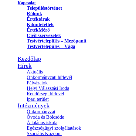
Kapcsolat
Településtörténet
Rólunk
Értéktárak
Kitüntetettek
ÉrtékMérő
Civil szervezetek
Testvértelepülés – Mezőpanit
Testvértelepülés – Vága
Kezdőlap
Hírek
Aktuális
Önkormányzati hírlevél
Pályázatok
Helyi Választási Iroda
Rendőrségi hírlevél
Ipari terület
Intézmények
Önkormányzat
Óvoda és Bölcsőde
Általános iskola
Egészségügyi szolgáltatások
Szociális Központ