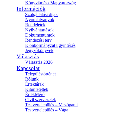
Könyvtár és eMagyarország
Információk
Szolgáltatási díjak
Nyomtatványok
Rendeletek
Nyilvántartások
Dokumentumok
Rendezési terv
E-önkormányzat ügyintézés
Jegyzőkönyvek
Választás
Választás 2026
Kapcsolat
Településtörténet
Rólunk
Értéktárak
Kitüntetettek
ÉrtékMérő
Civil szervezetek
Testvértelepülés – Mezőpanit
Testvértelepülés – Vága