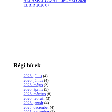
ÁLLÁSPÁLYÁZAT – JEGYZŐ 2026
ELBÍR 2026 07
Régi hírek
2026. július
(4)
2026. június
(4)
2026. május
(2)
2026. április
(5)
2026. március
(8)
2026. február
(3)
2026. január
(4)
2025. december
(4)
2025. november
(6)