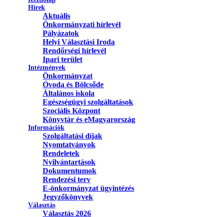
Hírek
Aktuális
Önkormányzati hírlevél
Pályázatok
Helyi Választási Iroda
Rendőrségi hírlevél
Ipari terület
Intézmények
Önkormányzat
Óvoda és Bölcsőde
Általános iskola
Egészségügyi szolgáltatások
Szociális Központ
Könyvtár és eMagyarország
Információk
Szolgáltatási díjak
Nyomtatványok
Rendeletek
Nyilvántartások
Dokumentumok
Rendezési terv
E-önkormányzat ügyintézés
Jegyzőkönyvek
Választás
Választás 2026