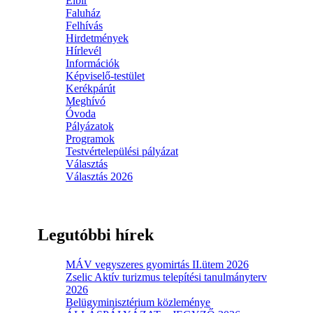
Elbir
Faluház
Felhívás
Hirdetmények
Hírlevél
Információk
Képviselő-testület
Kerékpárút
Meghívó
Óvoda
Pályázatok
Programok
Testvértelepülési pályázat
Választás
Választás 2026
Legutóbbi hírek
MÁV vegyszeres gyomirtás II.ütem 2026
Zselic Aktív turizmus telepítési tanulmányterv
2026
Belügyminisztérium közleménye