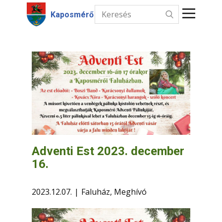
Kaposmérő
Kezdőlap
Hírek
Intézmények
Információk
Választás
Adventi Est 2023. december
16.
Kapcsolat
2023.12.07.
Faluház
,
Meghívó