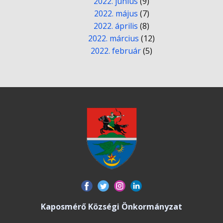
2022. június
(9)
2022. május
(7)
2022. április
(8)
2022. március
(12)
2022. február
(5)
Kaposmérő Községi Önkormányzat