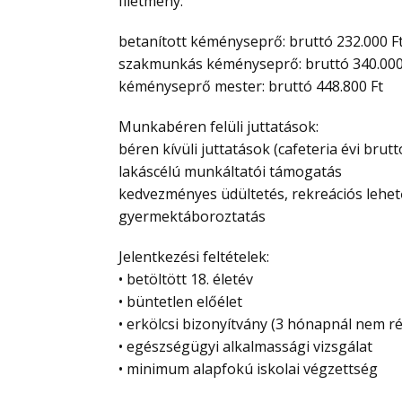
Illetmény:
betanított kéményseprő: bruttó 232.000 F
szakmunkás kéményseprő: bruttó 340.000
kéményseprő mester: bruttó 448.800 Ft
Munkabéren felüli juttatások:
béren kívüli juttatások (cafeteria évi brut
lakáscélú munkáltatói támogatás
kedvezményes üdültetés, rekreációs lehe
gyermektáboroztatás
Jelentkezési feltételek:
• betöltött 18. életév
• büntetlen előélet
• erkölcsi bizonyítvány (3 hónapnál nem r
• egészségügyi alkalmassági vizsgálat
• minimum alapfokú iskolai végzettség