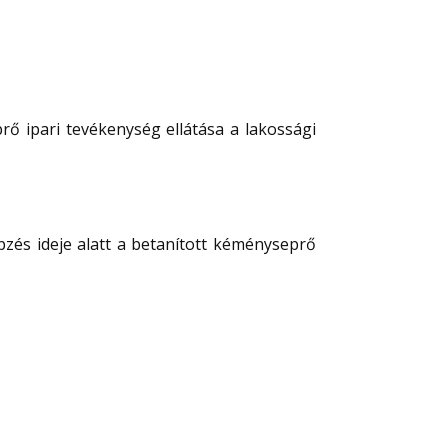
rő ipari tevékenység ellátása a lakossági
pzés ideje alatt a betanított kéményseprő