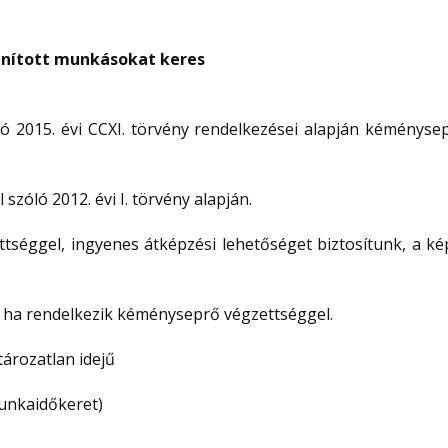
nított munkásokat keres
 2015. évi CCXI. törvény rendelkezései alapján kéménysep
zóló 2012. évi I. törvény alapján.
séggel, ingyenes átképzési lehetőséget biztosítunk, a ké
s, ha rendelkezik kéményseprő végzettséggel.
tározatlan idejű
unkaidőkeret)