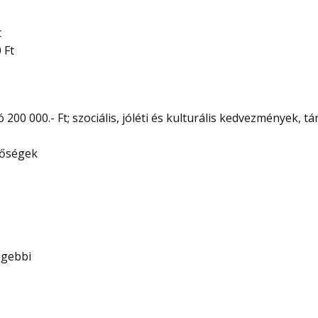
t
 Ft
tó 200 000.- Ft; szociális, jóléti és kulturális kedvezmények, 
tőségek
égebbi