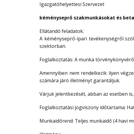
Igazgatóhelyettesi Szervezet
kéményseprő szakmunkásokat és beta
Ellátandó feladatok:
A kéményseprő-ipari tevékenységről szóló
szektorban.
Foglalkoztatás: A munka törvénykönyvéről s
Amennyiben nem rendelkezik ilyen végzett
számára járó illetményt garantáljuk.
Várjuk jelentkezését, abban az esetben i
Foglalkoztatási jogviszony időtartama: Ha
Munkaidőrend: Teljes munkaidő (4 havi m