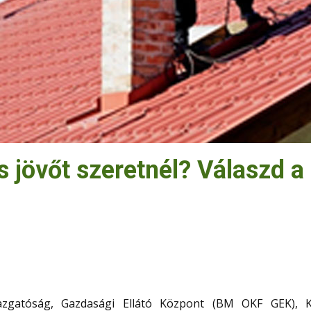
os jövőt szeretnél? Válaszd
azgatóság, Gazdasági Ellátó Központ (BM OKF GEK), Ké