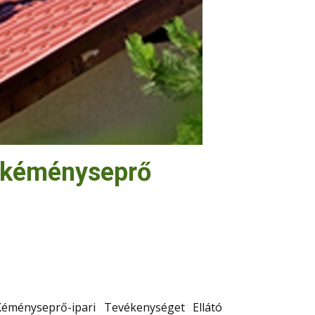
 a kéményseprő
ményseprő-ipari Tevékenységet Ellátó