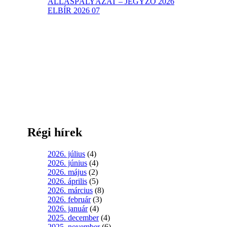
ÁLLÁSPÁLYÁZAT – JEGYZŐ 2026
ELBÍR 2026 07
Régi hírek
2026. július
(4)
2026. június
(4)
2026. május
(2)
2026. április
(5)
2026. március
(8)
2026. február
(3)
2026. január
(4)
2025. december
(4)
2025. november
(6)