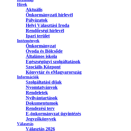
Hírek
Aktuális
Önkormányzati hírlevél
Pályázatok
Helyi Választási Iroda
Rendőrségi hírlevél
Ipari terület
Intézmények
Önkormányzat
Óvoda és Bölcsőde
Általános iskola
Egészségügyi szolgáltatások
Szociális Központ
Könyvtár és eMagyarország
Információk
Szolgáltatási díjak
Nyomtatványok
Rendeletek
Nyilvántartások
Dokumentumok
Rendezési terv
E-önkormányzat ügyintézés
Jegyzőkönyvek
Választás
Választás 2026