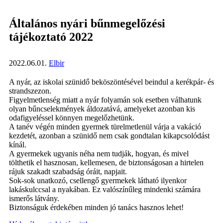
Általános nyári bűnmegelőzési
tájékoztató 2022
2022.06.01.
Elbir
A nyár, az iskolai szünidő beköszöntésével beindul a kerékpár- és
strandszezon.
Figyelmetlenség miatt a nyár folyamán sok esetben válhatunk
olyan bűncselekmények áldozatává, amelyeket azonban kis
odafigyeléssel könnyen megelőzhetünk.
A tanév végén minden gyermek türelmetlenül várja a vakáció
kezdetét, azonban a szünidő nem csak gondtalan kikapcsolódást
kínál.
A gyermekek ugyanis néha nem tudják, hogyan, és mivel
tölthetik el hasznosan, kellemesen, de biztonságosan a hirtelen
rájuk szakadt szabadság óráit, napjait.
Sok-sok unatkozó, csellengő gyermekek látható ilyenkor
lakáskulccsal a nyakában. Ez valószínűleg mindenki számára
ismerős látvány.
Biztonságuk érdekében minden jó tanács hasznos lehet!