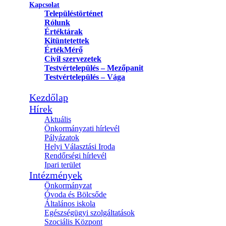
Kapcsolat
Településtörténet
Rólunk
Értéktárak
Kitüntetettek
ÉrtékMérő
Civil szervezetek
Testvértelepülés – Mezőpanit
Testvértelepülés – Vága
Kezdőlap
Hírek
Aktuális
Önkormányzati hírlevél
Pályázatok
Helyi Választási Iroda
Rendőrségi hírlevél
Ipari terület
Intézmények
Önkormányzat
Óvoda és Bölcsőde
Általános iskola
Egészségügyi szolgáltatások
Szociális Központ