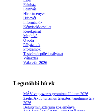
Elbir
Faluház
Felhívás
Hirdetmények
Hírlevél
Információk
Képviselő-testület
Kerékpárút
Meghívó
Óvoda
Pályázatok
Programok
Testvértelepülési pályázat
Választás
Választás 2026
Legutóbbi hírek
MÁV vegyszeres gyomirtás II.ütem 2026
Zselic Aktív turizmus telepítési tanulmányterv
2026
Belügyminisztérium közleménye