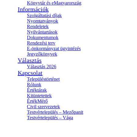
Könyvtár és eMagyarország
Információk
Szolgáltatási díjak
Nyomtatványok
Rendeletek
Nyilvántartások
Dokumentumok
Rendezési terv
E-önkormányzat ügyintézés
Jegyzőkönyvek
Választás
Választás 2026
Kapcsolat
Településtörténet
Rólunk
Értéktárak
Kitüntetettek
ÉrtékMérő
Civil szervezetek
Testvértelepülés – Mezőpanit
Testvértelepülés – Vága