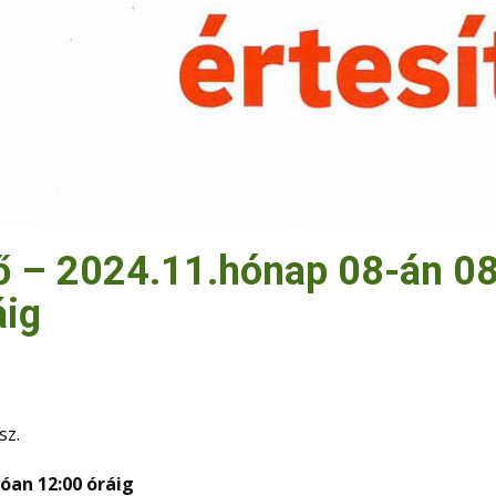
ő – 2024.11.hónap 08-án 08
áig
sz.
tóan 12:00 óráig