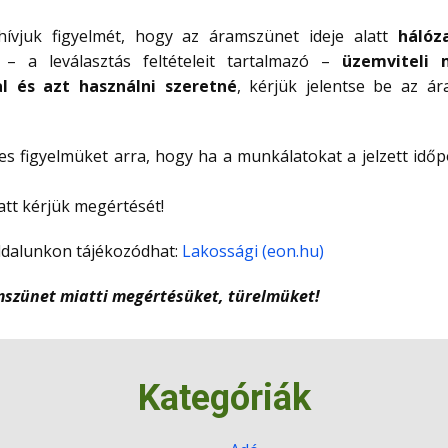
ívjuk figyelmét, hogy az áramszünet ideje alatt
hálóz
 a leválasztás feltételeit tartalmazó –
üzemviteli 
l és azt használni szeretné
, kérjük jelentse be az á
es figyelmüket arra, hogy ha a munkálatokat a jelzett időp
att kérjük megértését!
oldalunkon tájékozódhat:
Lakossági (eon.hu)
szünet miatti megértésüket, türelmüket!
Kategóriák