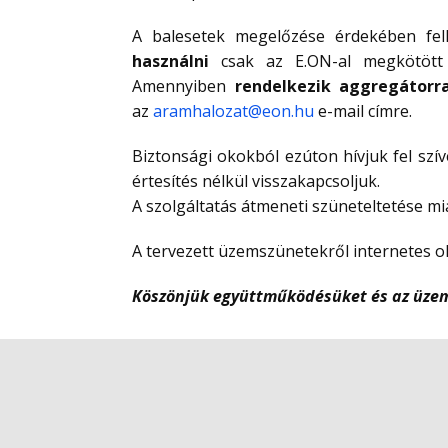
A balesetek megelőzése érdekében felh
használni
csak az E.ON-al megkötött –
Amennyiben
rendelkezik aggregátorra
az
aramhalozat@eon.hu
e-mail címre.
Biztonsági okokból ezúton hívjuk fel szív
értesítés nélkül visszakapcsoljuk.
A szolgáltatás átmeneti szüneteltetése mi
A tervezett üzemszünetekről internetes 
Köszönjük együttműködésüket és az üzem