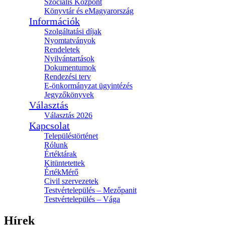
Szociális Központ
Könyvtár és eMagyarország
Információk
Szolgáltatási díjak
Nyomtatványok
Rendeletek
Nyilvántartások
Dokumentumok
Rendezési terv
E-önkormányzat ügyintézés
Jegyzőkönyvek
Választás
Választás 2026
Kapcsolat
Településtörténet
Rólunk
Értéktárak
Kitüntetettek
ÉrtékMérő
Civil szervezetek
Testvértelepülés – Mezőpanit
Testvértelepülés – Vága
Hírek