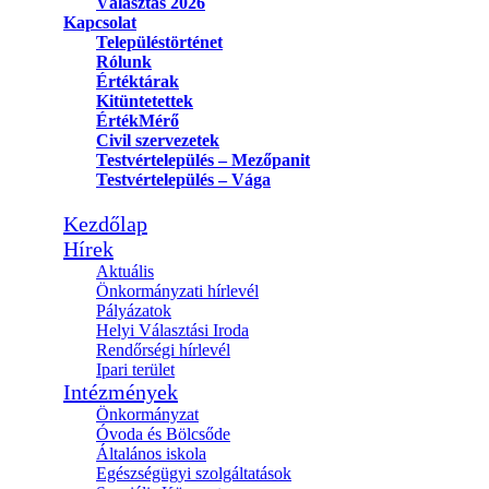
Választás 2026
Kapcsolat
Településtörténet
Rólunk
Értéktárak
Kitüntetettek
ÉrtékMérő
Civil szervezetek
Testvértelepülés – Mezőpanit
Testvértelepülés – Vága
Kezdőlap
Hírek
Aktuális
Önkormányzati hírlevél
Pályázatok
Helyi Választási Iroda
Rendőrségi hírlevél
Ipari terület
Intézmények
Önkormányzat
Óvoda és Bölcsőde
Általános iskola
Egészségügyi szolgáltatások