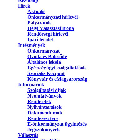
Kezdőlap
Hírek
Aktuális
Önkormányzati hírlevél
Pályázatok
Helyi Választási Iroda
Rendőrségi hírlevél
Ipari terület
Intézmények
Önkormányzat
Óvoda és Bölcsőde
Általános iskola
Egészségügyi szolgáltatások
Szociális Központ
Könyvtár és eMagyarország
Információk
Szolgáltatási díjak
Nyomtatványok
Rendeletek
Nyilvántartások
Dokumentumok
Rendezési terv
E-önkormányzat ügyintézés
Jegyzőkönyvek
Választás