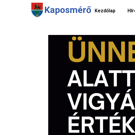
Kaposmérő
Kezdőlap
Hír