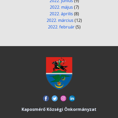
2022. június
(9)
2022. május
(7)
2022. április
(8)
2022. március
(12)
2022. február
(5)
Kaposmérő Községi Önkormányzat