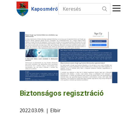
Kaposmérő
Kezdőlap
Hírek
Intézmények
Információk
Választás
Biztonságos regisztráció
Kapcsolat
2022.03.09.
Elbir