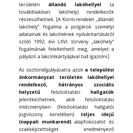
területén
állandó lakóhellyel
(a
továbbiakban: lakóhely) rendelkezők
részesülhetnek. [A Korm.rendelet „állandó
lakóhely” fogalma a polgárok személyi
adatainak és lakcímének nyilvántartásáról
szóló 1992. évi LXVI. törvény „lakóhely”
fogalmának feleltethető meg, amelyet a
pályázó a lakcímkártyájával tud igazolni.]
Az ösztöndíjpályázatra azok
a települési
önkormányzat területén lakóhellyel
rendelkező,
hátrányos szociális
helyzetű
felsőoktatási
hallgatók
jelentkezhetnek, akik felsőoktatási
intézményben (felsőoktatási hallgatói
jogviszony keretében)
teljes idejű
(nappali munkarend)
alapfokozatot és
szakképzettséget eredményező