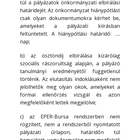
túl a pályázatok önkormányzati elbírálási
határidejét. Az önkormányzat hiánypótlást
csak olyan dokumentumokra kérhet be,
amelyeket a pályázati kiírásban
feltüntetett. A hiánypótlási határidő: …..
nap;
b) az ösztöndíj elbírálása kizárólag
szociális rászorultság alapján, a pályázó
tanulmányi eredményétől függetlenül
történik. Az elutasítás indoklásaként nem
jelölhetők meg olyan okok, amelyeket a
formai ellenőrzés vizsgál és azon
megfelelőként lettek megjelölve;
c) az EPER-Bursa rendszerben nem
rögzített, nem a rendszerből nyomtatott
pályázati űrlapon, határidőn túl