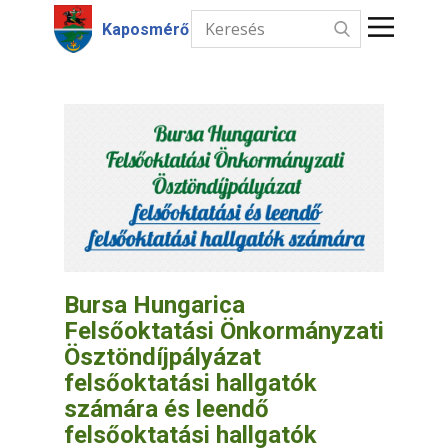
Kaposmérő
Kezdőlap
Hírek
Intézmények
Információk
Választás
Bursa Hungarica
Felsőoktatási Önkormányzati
Kapcsolat
Ösztöndíjpályázat
felsőoktatási hallgatók
számára és leendő
felsőoktatási hallgatók