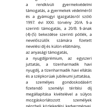
a rendkívüli gyermekvédelmi
támogatás, a gyermekek védelméről
és a gyámügyi igazgatásról szóló
1997. évi XXXI. törvény 20/A. §-a
szerinti támogatás, a 20/B. §-ának
(4)-(5) bekezdése szerinti pótlék, a
nevelőszülők számára fizetett
nevelési díj és külön ellátmány,
az anyasági támogatás,
a nyugdíjprémium, az egyszeri
juttatás, a tizenharmadik havi
nyugdíj, a tizenharmadik havi ellátás
és a szépkorúak jubileumi juttatása,
a személyes gondoskodásért
fizetendő személyi térítési díj
megállapítása kivételével a súlyos
mozgáskorlátozott személyek
pénzbeli közlekedési kedvezményei,