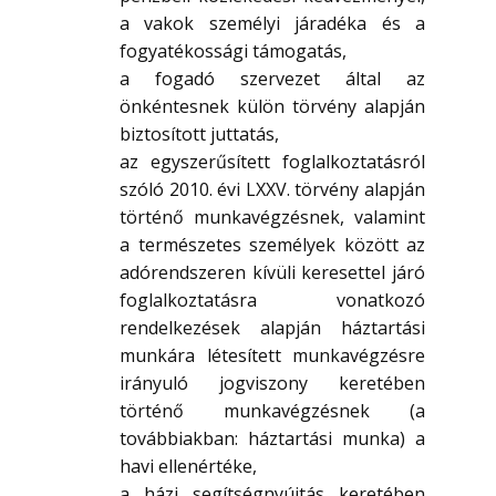
a vakok személyi járadéka és a
fogyatékossági támogatás,
a fogadó szervezet által az
önkéntesnek külön törvény alapján
biztosított juttatás,
az egyszerűsített foglalkoztatásról
szóló 2010. évi LXXV. törvény alapján
történő munkavégzésnek, valamint
a természetes személyek között az
adórendszeren kívüli keresettel járó
foglalkoztatásra vonatkozó
rendelkezések alapján háztartási
munkára létesített munkavégzésre
irányuló jogviszony keretében
történő munkavégzésnek (a
továbbiakban: háztartási munka) a
havi ellenértéke,
a házi segítségnyújtás keretében