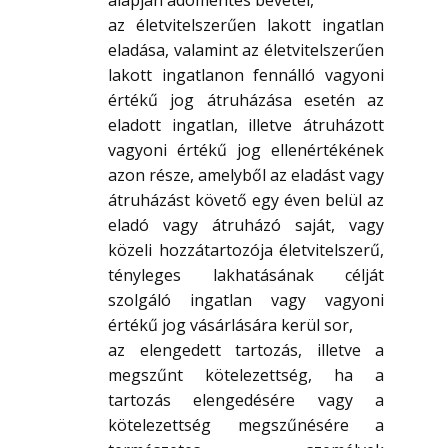
alapján adómentes bevétel,
az életvitelszerűen lakott ingatlan
eladása, valamint az életvitelszerűen
lakott ingatlanon fennálló vagyoni
értékű jog átruházása esetén az
eladott ingatlan, illetve átruházott
vagyoni értékű jog ellenértékének
azon része, amelyből az eladást vagy
átruházást követő egy éven belül az
eladó vagy átruházó saját, vagy
közeli hozzátartozója életvitelszerű,
tényleges lakhatásának célját
szolgáló ingatlan vagy vagyoni
értékű jog vásárlására kerül sor,
az elengedett tartozás, illetve a
megszűnt kötelezettség, ha a
tartozás elengedésére vagy a
kötelezettség megszűnésére a