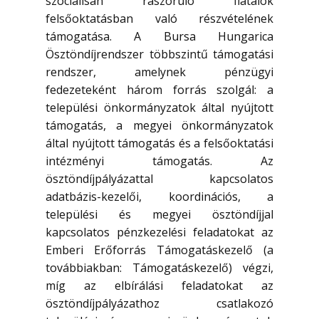
szociálisan rászoruló fiatalok
felsőoktatásban való részvételének
támogatása. A Bursa Hungarica
Ösztöndíjrendszer többszintű támogatási
rendszer, amelynek pénzügyi
fedezeteként három forrás szolgál: a
települési önkormányzatok által nyújtott
támogatás, a megyei önkormányzatok
által nyújtott támogatás és a felsőoktatási
intézményi támogatás. Az
ösztöndíjpályázattal kapcsolatos
adatbázis-kezelői, koordinációs, a
települési és megyei ösztöndíjjal
kapcsolatos pénzkezelési feladatokat az
Emberi Erőforrás Támogatáskezelő (a
továbbiakban: Támogatáskezelő) végzi,
míg az elbírálási feladatokat az
ösztöndíjpályázathoz csatlakozó