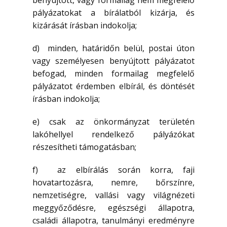
benyújtott, vagy formailag nem megfelelő
pályázatokat a bírálatból kizárja, és
kizárását írásban indokolja;
d) minden, határidőn belül, postai úton
vagy személyesen benyújtott pályázatot
befogad, minden formailag megfelelő
pályázatot érdemben elbírál, és döntését
írásban indokolja;
e) csak az önkormányzat területén
lakóhellyel rendelkező pályázókat
részesítheti támogatásban;
f) az elbírálás során korra, faji
hovatartozásra, nemre, bőrszínre,
nemzetiségre, vallási vagy világnézeti
meggyőződésre, egészségi állapotra,
családi állapotra, tanulmányi eredményre