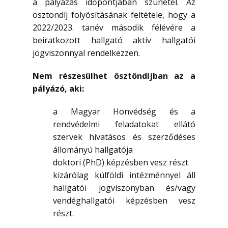
a pályázás időpontjában szünetel. Az
ösztöndíj folyósításának feltétele, hogy a
2022/2023. tanév második félévére a
beiratkozott hallgató aktív hallgatói
jogviszonnyal rendelkezzen.
Nem részesülhet ösztöndíjban az a
pályázó, aki:
a Magyar Honvédség és a
rendvédelmi feladatokat ellátó
szervek hivatásos és szerződéses
állományú hallgatója
doktori (PhD) képzésben vesz részt
kizárólag külföldi intézménnyel áll
hallgatói jogviszonyban és/vagy
vendéghallgatói képzésben vesz
részt.