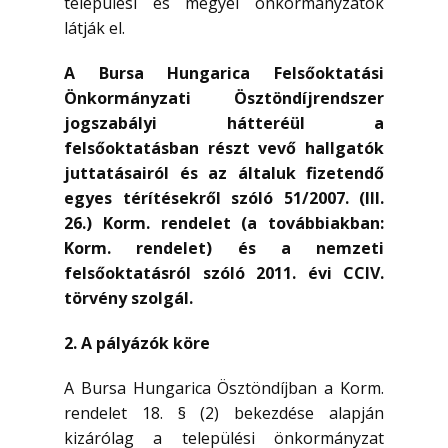
települési és megyei önkormányzatok
látják el.
A Bursa Hungarica Felsőoktatási
Önkormányzati Ösztöndíjrendszer
jogszabályi hátteréül a
felsőoktatásban részt vevő hallgatók
juttatásairól és az általuk fizetendő
egyes térítésekről szóló 51/2007. (III.
26.) Korm. rendelet (a továbbiakban:
Korm. rendelet)
és a nemzeti
felsőoktatásról szóló 2011. évi CCIV.
törvény szolgál.
2. A
pályázók köre
A Bursa Hungarica Ösztöndíjban a Korm.
rendelet 18. § (2) bekezdése alapján
kizárólag a települési önkormányzat