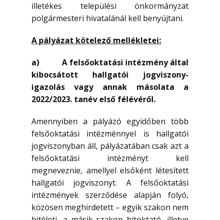
illetékes települési önkormányzat
polgármesteri hivatalánál kell benyújtani.
A pályázat kötelező mellékletei:
a) A felsőoktatási intézmény által
kibocsátott hallgatói jogviszony-
igazolás vagy annak másolata a
2022/2023. tanév első félévéről.
Amennyiben a pályázó egyidőben több
felsőoktatási intézménnyel is hallgatói
jogviszonyban áll, pályázatában csak azt a
felsőoktatási intézményt kell
megneveznie, amellyel elsőként létesített
hallgatói jogviszonyt. A felsőoktatási
intézmények szerződése alapján folyó,
közösen meghirdetett – egyik szakon nem
hitéleti, a másik szakon hitoktató, illetve