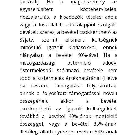
tartásdíj. Ha a magánszemély az
egyszerűsített közteherviselési
hozzájárulás, a kisadózók tételes adója
vagy a kisvállalati adó alapjául szolgáló
bevételt szerez, a bevétel csökkenthető az
Szjatv. szerint elismert költségnek
minősülő igazolt kiadásokkal, ennek
hiányában a bevétel 40%-ával. Ha a
mezőgazdasági őstermelő adóévi
őstermelésből származó bevétele nem
több a kistermelés értékhatáránál (illetve
ha részére támogatást folyósítottak,
annak a folyósított támogatással növelt
összegénél), akkor a bevétel
csökkenthető az igazolt költségekkel,
továbbá a bevétel 40%-ának megfelelő
összeggel, vagy a bevétel 85%-ának,
illetőleg állattenyésztés esetén 94%-ának