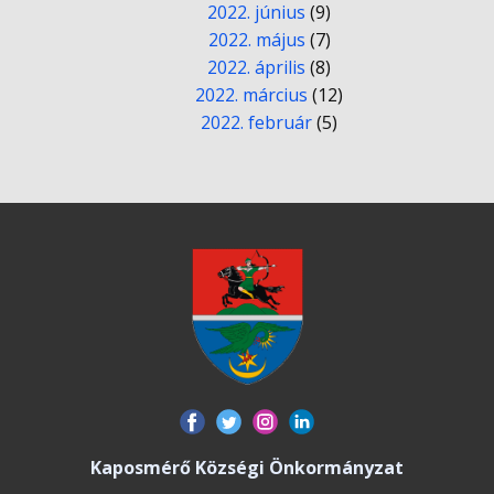
2022. június
(9)
2022. május
(7)
2022. április
(8)
2022. március
(12)
2022. február
(5)
Kaposmérő Községi Önkormányzat