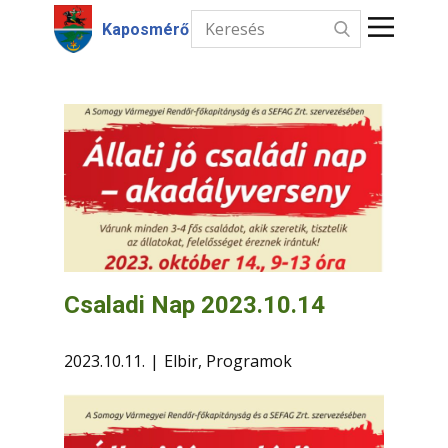
Kaposmérő
Kezdőlap
Hírek
Intézmények
Információk
Választás
Csaladi Nap 2023.10.14
Kapcsolat
2023.10.11.
Elbir
,
Programok