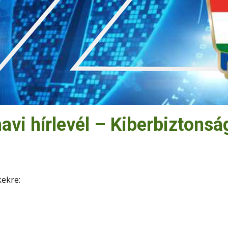
avi hírlevél – Kiberbiztonsá
kekre: