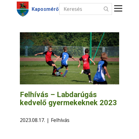
Kaposmérő
Kezdőlap
Hírek
Intézmények
Információk
Választás
Felhívás – Labdarúgás
kedvelő gyermekeknek 2023
Kapcsolat
2023.08.17.
Felhívás