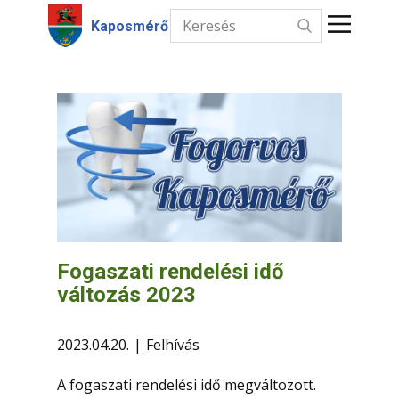
Kaposmérő
Kezdőlap
Hírek
Intézmények
Információk
Választás
Fogaszati rendelési idő
változás 2023
Kapcsolat
2023.04.20.
Felhívás
A fogaszati rendelési idő megváltozott.