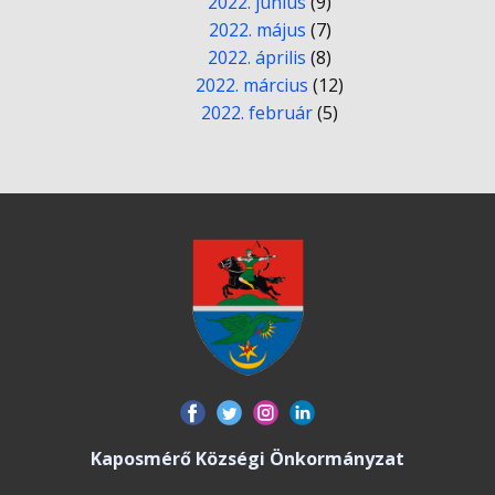
2022. június
(9)
2022. május
(7)
2022. április
(8)
2022. március
(12)
2022. február
(5)
Kaposmérő Községi Önkormányzat