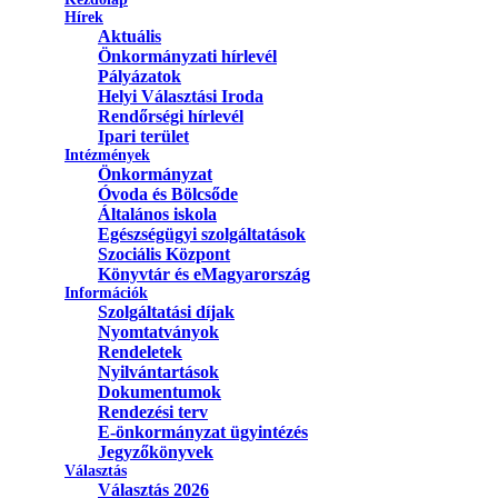
Hírek
Aktuális
Önkormányzati hírlevél
Pályázatok
Helyi Választási Iroda
Rendőrségi hírlevél
Ipari terület
Intézmények
Önkormányzat
Óvoda és Bölcsőde
Általános iskola
Egészségügyi szolgáltatások
Szociális Központ
Könyvtár és eMagyarország
Információk
Szolgáltatási díjak
Nyomtatványok
Rendeletek
Nyilvántartások
Dokumentumok
Rendezési terv
E-önkormányzat ügyintézés
Jegyzőkönyvek
Választás
Választás 2026