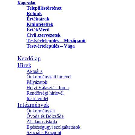
Kapcsolat
Településtörténet
Rólunk
Értéktárak
Kitüntetettek
ÉrtékMérő
Civil szervezetek
Testvértelepülés – Mezőpanit
Testvértelepülés – Vága
Kezdőlap
Hírek
Aktuális
Önkormányzati hírlevél
Pályázatok
Helyi Választási Iroda
Rendőrségi hírlevél
Ipari terület
Intézmények
Önkormányzat
Óvoda és Bölcsőde
Általános iskola
Egészségügyi szolgáltatások
Szociális Központ