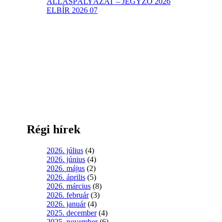
ÁLLÁSPÁLYÁZAT – JEGYZŐ 2026
ELBÍR 2026 07
Régi hírek
2026. július
(4)
2026. június
(4)
2026. május
(2)
2026. április
(5)
2026. március
(8)
2026. február
(3)
2026. január
(4)
2025. december
(4)
2025. november
(6)