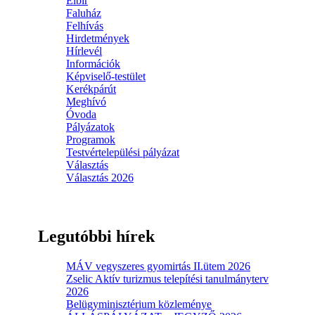
Elbir
Faluház
Felhívás
Hirdetmények
Hírlevél
Információk
Képviselő-testület
Kerékpárút
Meghívó
Óvoda
Pályázatok
Programok
Testvértelepülési pályázat
Választás
Választás 2026
Legutóbbi hírek
MÁV vegyszeres gyomirtás II.ütem 2026
Zselic Aktív turizmus telepítési tanulmányterv
2026
Belügyminisztérium közleménye