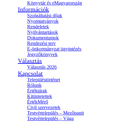
Könyvtár és eMagyarország
Információk
Szolgáltatási díjak
Nyomtatványok
Rendeletek
Nyilvántartások
Dokumentumok
Rendezési terv
E-önkormányzat ügyintézés
Jegyzőkönyvek
Választás
Választás 2026
Kapcsolat
Településtörténet
Rólunk
Értéktárak
Kitüntetettek
ÉrtékMérő
Civil szervezetek
Testvértelepülés – Mezőpanit
Testvértelepülés – Vága