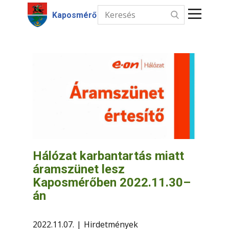
Kaposmérő
Kezdőlap
Hírek
Intézmények
Információk
Választás
Hálózat karbantartás miatt
áramszünet lesz
Kapcsolat
Kaposmérőben 2022.11.30–
án
2022.11.07.
Hirdetmények