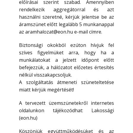
előírásai szerint szabad. Amennyiben
rendelkezik aggregátorral és azt
használni szeretné, kérjük jelentse be az
áramszünet előtt legalább 5 munkanappal
az aramhalozat@eon.hu e-mail címre.
Biztonsági okokból ezúton hívjuk fel
szíves figyelmüket arra, hogy ha a
munkálatokat a jelzett időpont előtt
befejezzük, a hálózatot előzetes értesítés
nélkül visszakapcsoljuk.
A szolgáltatás átmeneti szüneteltetése
miatt kérjük megértését!
A tervezett üzemszünetekről internetes
oldalunkon tájékozódhat: Lakossági
(eon.hu)
Köszönjük együttműködésüket és az