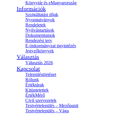
Könyvtár és eMagyarország
Információk
Szolgáltatási díjak
Nyomtatványok
Rendeletek
Nyilvántartások
Dokumentumok
Rendezési terv
E-önkormányzat ügyintézés
Jegyzőkönyvek
Választás
Választás 2026
Kapcsolat
Településtörténet
Rólunk
Értéktárak
Kitüntetettek
ÉrtékMérő
Civil szervezetek
Testvértelepülés – Mezőpanit
Testvértelepülés – Vága