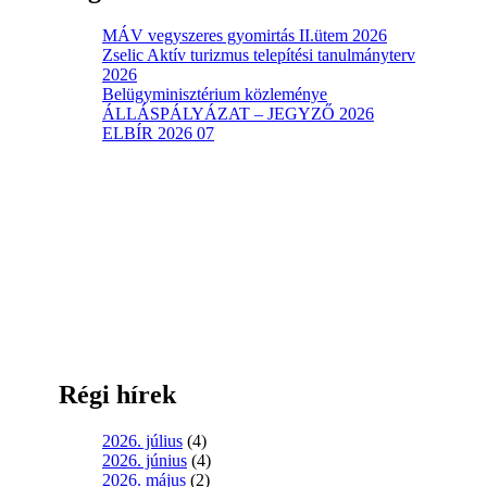
MÁV vegyszeres gyomirtás II.ütem 2026
Zselic Aktív turizmus telepítési tanulmányterv
2026
Belügyminisztérium közleménye
ÁLLÁSPÁLYÁZAT – JEGYZŐ 2026
ELBÍR 2026 07
Régi hírek
2026. július
(4)
2026. június
(4)
2026. május
(2)