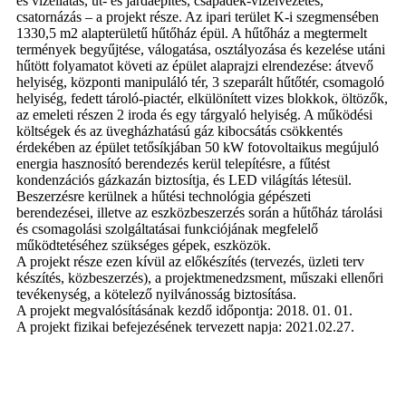
és vízellátás, út- és járdaépítés, csapadék-vízelvezetés,
csatornázás – a projekt része. Az ipari terület K-i szegmensében
1330,5 m2 alapterületű hűtőház épül. A hűtőház a megtermelt
termények begyűjtése, válogatása, osztályozása és kezelése utáni
hűtött folyamatot követi az épület alaprajzi elrendezése: átvevő
helyiség, központi manipuláló tér, 3 szeparált hűtőtér, csomagoló
helyiség, fedett tároló-piactér, elkülönített vizes blokkok, öltözők,
az emeleti részen 2 iroda és egy tárgyaló helyiség. A működési
költségek és az üvegházhatású gáz kibocsátás csökkentés
érdekében az épület tetősíkjában 50 kW fotovoltaikus megújuló
energia hasznosító berendezés kerül telepítésre, a fűtést
kondenzációs gázkazán biztosítja, és LED világítás létesül.
Beszerzésre kerülnek a hűtési technológia gépészeti
berendezései, illetve az eszközbeszerzés során a hűtőház tárolási
és csomagolási szolgáltatásai funkciójának megfelelő
működtetéséhez szükséges gépek, eszközök.
A projekt része ezen kívül az előkészítés (tervezés, üzleti terv
készítés, közbeszerzés), a projektmenedzsment, műszaki ellenőri
tevékenység, a kötelező nyilvánosság biztosítása.
A projekt megvalósításának kezdő időpontja: 2018. 01. 01.
A projekt fizikai befejezésének tervezett napja: 2021.02.27.