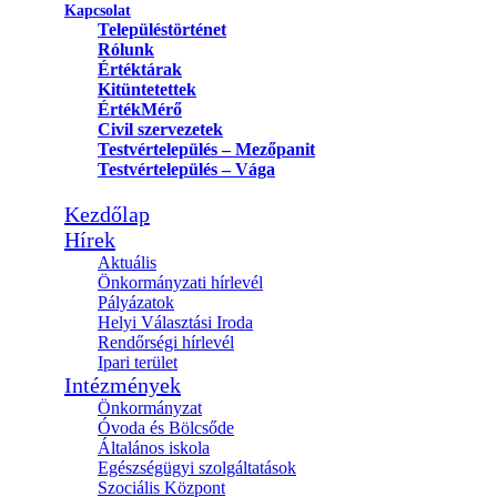
Kapcsolat
Településtörténet
Rólunk
Értéktárak
Kitüntetettek
ÉrtékMérő
Civil szervezetek
Testvértelepülés – Mezőpanit
Testvértelepülés – Vága
Kezdőlap
Hírek
Aktuális
Önkormányzati hírlevél
Pályázatok
Helyi Választási Iroda
Rendőrségi hírlevél
Ipari terület
Intézmények
Önkormányzat
Óvoda és Bölcsőde
Általános iskola
Egészségügyi szolgáltatások
Szociális Központ