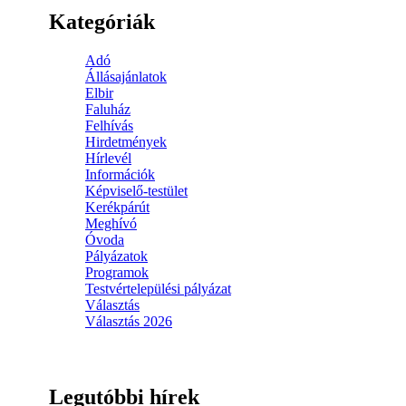
Kategóriák
Adó
Állásajánlatok
Elbir
Faluház
Felhívás
Hirdetmények
Hírlevél
Információk
Képviselő-testület
Kerékpárút
Meghívó
Óvoda
Pályázatok
Programok
Testvértelepülési pályázat
Választás
Választás 2026
Legutóbbi hírek