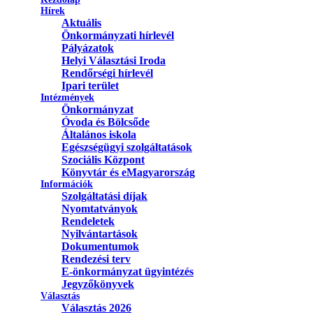
Hírek
Aktuális
Önkormányzati hírlevél
Pályázatok
Helyi Választási Iroda
Rendőrségi hírlevél
Ipari terület
Intézmények
Önkormányzat
Óvoda és Bölcsőde
Általános iskola
Egészségügyi szolgáltatások
Szociális Központ
Könyvtár és eMagyarország
Információk
Szolgáltatási díjak
Nyomtatványok
Rendeletek
Nyilvántartások
Dokumentumok
Rendezési terv
E-önkormányzat ügyintézés
Jegyzőkönyvek
Választás
Választás 2026