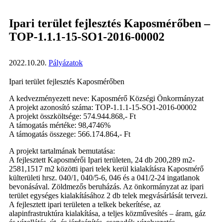
Ipari terület fejlesztés Kaposmérőben –
TOP-1.1.1-15-SO1-2016-00002
2022.10.20.
Pályázatok
Ipari terület fejlesztés Kaposmérőben
A kedvezményezett neve: Kaposmérő Községi Önkormányzat
A projekt azonosító száma: TOP-1.1.1-15-SO1-2016-00002
A projekt összköltsége: 574.944.868,- Ft
A támogatás mértéke: 98,4746%
A támogatás összege: 566.174.864,- Ft
A projekt tartalmának bemutatása:
A fejlesztett Kaposmérői Ipari területen, 24 db 200,289 m2-
2581,1517 m2 közötti ipari telek kerül kialakításra Kaposmérő
külterületi hrsz. 040/1, 040/5-6, 046 és a 041/2-24 ingatlanok
bevonásával. Zöldmezős beruházás. Az önkormányzat az ipari
terület egységes kialakításához 2 db telek megvásárlását tervezi.
A fejlesztett ipari területen a telkek bekerítése, az
alapinfrastruktúra kialakítása, a teljes közművesítés – áram, gáz