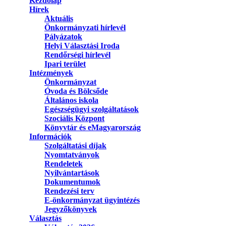
Kezdőlap
Hírek
Aktuális
Önkormányzati hírlevél
Pályázatok
Helyi Választási Iroda
Rendőrségi hírlevél
Ipari terület
Intézmények
Önkormányzat
Óvoda és Bölcsőde
Általános iskola
Egészségügyi szolgáltatások
Szociális Központ
Könyvtár és eMagyarország
Információk
Szolgáltatási díjak
Nyomtatványok
Rendeletek
Nyilvántartások
Dokumentumok
Rendezési terv
E-önkormányzat ügyintézés
Jegyzőkönyvek
Választás