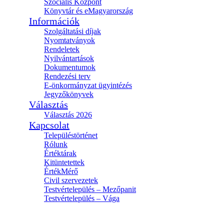
Szociális Központ
Könyvtár és eMagyarország
Információk
Szolgáltatási díjak
Nyomtatványok
Rendeletek
Nyilvántartások
Dokumentumok
Rendezési terv
E-önkormányzat ügyintézés
Jegyzőkönyvek
Választás
Választás 2026
Kapcsolat
Településtörténet
Rólunk
Értéktárak
Kitüntetettek
ÉrtékMérő
Civil szervezetek
Testvértelepülés – Mezőpanit
Testvértelepülés – Vága