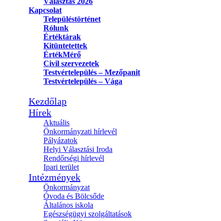
Választás 2026
Kapcsolat
Településtörténet
Rólunk
Értéktárak
Kitüntetettek
ÉrtékMérő
Civil szervezetek
Testvértelepülés – Mezőpanit
Testvértelepülés – Vága
Kezdőlap
Hírek
Aktuális
Önkormányzati hírlevél
Pályázatok
Helyi Választási Iroda
Rendőrségi hírlevél
Ipari terület
Intézmények
Önkormányzat
Óvoda és Bölcsőde
Általános iskola
Egészségügyi szolgáltatások