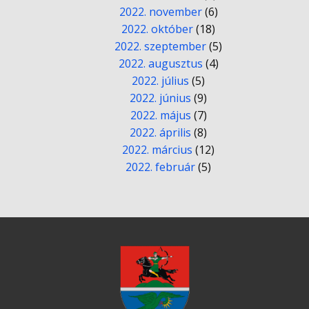
2022. november
(6)
2022. október
(18)
2022. szeptember
(5)
2022. augusztus
(4)
2022. július
(5)
2022. június
(9)
2022. május
(7)
2022. április
(8)
2022. március
(12)
2022. február
(5)