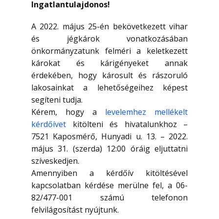
Ingatlantulajdonos!
A 2022. május 25-én bekövetkezett vihar
és jégkárok vonatkozásában
önkormányzatunk felméri a keletkezett
károkat és kárigényeket annak
érdekében, hogy károsult és rászoruló
lakosainkat a lehetőségeihez képest
segíteni tudja.
Kérem, hogy a
levelemhez mellékelt
kérdőívet
kitölteni és hivatalunkhoz –
7521 Kaposmérő, Hunyadi u. 13. – 2022.
május 31. (szerda) 12:00 óráig eljuttatni
szíveskedjen.
Amennyiben a kérdőív kitöltésével
kapcsolatban kérdése merülne fel, a 06-
82/477-001 számú telefonon
felvilágosítást nyújtunk.