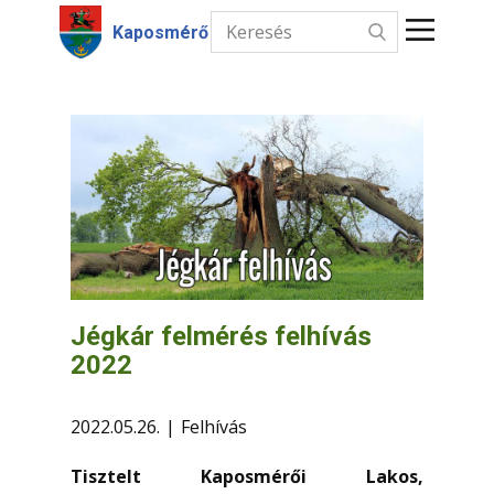
Kaposmérő
Kezdőlap
Hírek
Intézmények
Információk
Választás
Jégkár felmérés felhívás
2022
Kapcsolat
2022.05.26.
Felhívás
Tisztelt Kaposmérői Lakos,