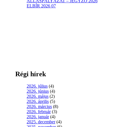
ÁLLÁSPÁLYÁZAT – JEGYZŐ 2026
ELBÍR 2026 07
Régi hírek
2026. július
(4)
2026. június
(4)
2026. május
(2)
2026. április
(5)
2026. március
(8)
2026. február
(3)
2026. január
(4)
2025. december
(4)
2025. november
(6)