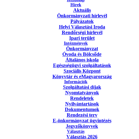
Hírek
Aktuális
Önkormányzati hírlevél
Pályázatok
Helyi Választási Iroda
Rendőrségi hírlevél
Ipari terület
Intézmények
Önkormányzat
Óvoda és Bölcsőde
Általános iskola
Egészségügyi szolgáltatások
Szociális Központ
Könyvtár és eMagyarország
Információk
Szolgáltatási díjak
Nyomtatványok
Rendeletek
Nyilvántartások
Dokumentumok
Rendezési terv
E-önkormányzat ügyintézés
Jegyzőkönyvek
Választás
Választás 2026