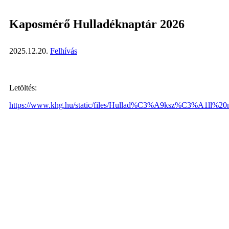
Kaposmérő Hulladéknaptár 2026
2025.12.20.
Felhívás
Letöltés:
https://www.khg.hu/static/files/Hullad%C3%A9ksz%C3%A