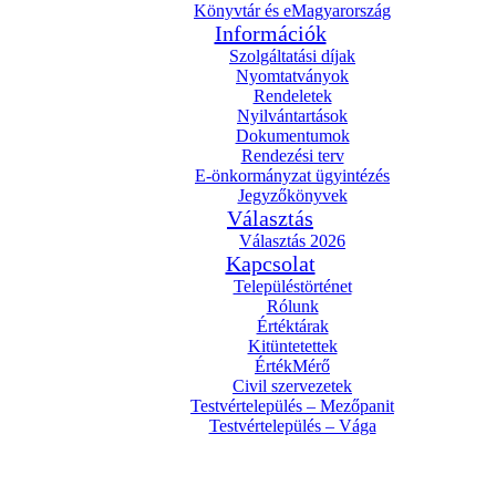
Könyvtár és eMagyarország
Információk
Szolgáltatási díjak
Nyomtatványok
Rendeletek
Nyilvántartások
Dokumentumok
Rendezési terv
E-önkormányzat ügyintézés
Jegyzőkönyvek
Választás
Választás 2026
Kapcsolat
Településtörténet
Rólunk
Értéktárak
Kitüntetettek
ÉrtékMérő
Civil szervezetek
Testvértelepülés – Mezőpanit
Testvértelepülés – Vága