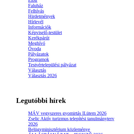
Elbir
Faluház
Felhívás
Hirdetmények
Hírlevél
Információk
Képviselő-testület
Kerékpárút
Meghívó
Óvoda
Pályázatok
Programok
Testvértelepülési pályázat
Választás
Választás 2026
Legutóbbi hírek
MÁV vegyszeres gyomirtás II.ütem 2026
Zselic Aktív turizmus telepítési tanulmányterv
2026
Belügyminisztérium közleménye