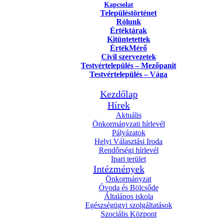
Kapcsolat
Településtörténet
Rólunk
Értéktárak
Kitüntetettek
ÉrtékMérő
Civil szervezetek
Testvértelepülés – Mezőpanit
Testvértelepülés – Vága
Kezdőlap
Hírek
Aktuális
Önkormányzati hírlevél
Pályázatok
Helyi Választási Iroda
Rendőrségi hírlevél
Ipari terület
Intézmények
Önkormányzat
Óvoda és Bölcsőde
Általános iskola
Egészségügyi szolgáltatások
Szociális Központ