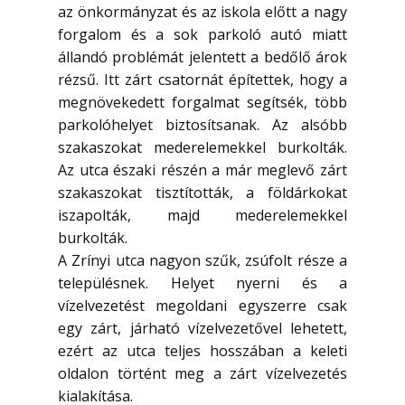
az önkormányzat és az iskola előtt a nagy
forgalom és a sok parkoló autó miatt
állandó problémát jelentett a bedőlő árok
rézsű. Itt zárt csatornát építettek, hogy a
megnövekedett forgalmat segítsék, több
parkolóhelyet biztosítsanak. Az alsóbb
szakaszokat mederelemekkel burkolták.
Az utca északi részén a már meglevő zárt
szakaszokat tisztították, a földárkokat
iszapolták, majd mederelemekkel
burkolták.
A Zrínyi utca nagyon szűk, zsúfolt része a
településnek. Helyet nyerni és a
vízelvezetést megoldani egyszerre csak
egy zárt, járható vízelvezetővel lehetett,
ezért az utca teljes hosszában a keleti
oldalon történt meg a zárt vízelvezetés
kialakítása.