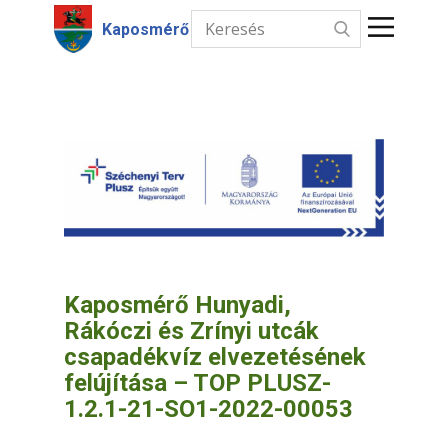
Kaposmérő
Kezdőlap
Hírek
Intézmények
Információk
Választás
Kaposmérő Hunyadi,
Rákóczi és Zrínyi utcák
Kapcsolat
csapadékvíz elvezetésének
felújítása – TOP PLUSZ-
1.2.1-21-SO1-2022-00053