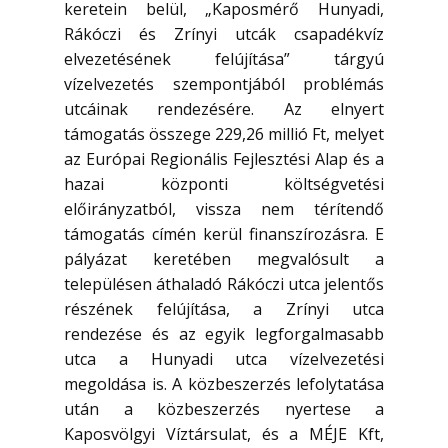
keretein belül, „Kaposmérő Hunyadi,
Rákóczi és Zrínyi utcák csapadékvíz
elvezetésének felújítása” tárgyú
vízelvezetés szempontjából problémás
utcáinak rendezésére. Az elnyert
támogatás összege 229,26 millió Ft, melyet
az Európai Regionális Fejlesztési Alap és a
hazai központi költségvetési
előirányzatból, vissza nem térítendő
támogatás címén kerül finanszírozásra. E
pályázat keretében megvalósult a
településen áthaladó Rákóczi utca jelentős
részének felújítása, a Zrínyi utca
rendezése és az egyik legforgalmasabb
utca a Hunyadi utca vízelvezetési
megoldása is. A közbeszerzés lefolytatása
után a közbeszerzés nyertese a
Kaposvölgyi Víztársulat, és a MÉJE Kft,