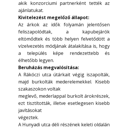
akik konzorciumi partnerként tették az
ajánlatukat.
Kivitelezést megelőző állapot:
Az árkok az idők folyamán jelentősen
feliszapolódtak, a kapubejárók
eltömődtek és több helyen felvetődött a
vízelvezetés módjának átalakítása is, hogy
a település képe rendezettebb és
élhetőbb legyen.
Beruházás megvalósítása:
A Rákóczi utca útárkait végig iszapolták,
majd burkolták mederelemekkel. Kisebb
szakaszokon voltak
meglevő, mederlappal burkolt árokrészek,
ezt tisztították, illetve esetlegesen kisebb
javításokat
végeztek.
A Hunyadi utca déli részének keleti oldalán