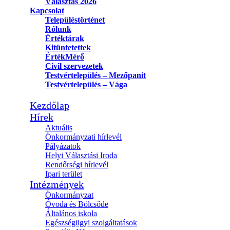
Választás 2026
Kapcsolat
Településtörténet
Rólunk
Értéktárak
Kitüntetettek
ÉrtékMérő
Civil szervezetek
Testvértelepülés – Mezőpanit
Testvértelepülés – Vága
Kezdőlap
Hírek
Aktuális
Önkormányzati hírlevél
Pályázatok
Helyi Választási Iroda
Rendőrségi hírlevél
Ipari terület
Intézmények
Önkormányzat
Óvoda és Bölcsőde
Általános iskola
Egészségügyi szolgáltatások