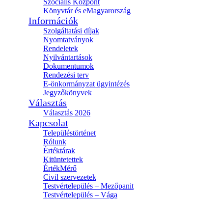
Szociális Központ
Könyvtár és eMagyarország
Információk
Szolgáltatási díjak
Nyomtatványok
Rendeletek
Nyilvántartások
Dokumentumok
Rendezési terv
E-önkormányzat ügyintézés
Jegyzőkönyvek
Választás
Választás 2026
Kapcsolat
Településtörténet
Rólunk
Értéktárak
Kitüntetettek
ÉrtékMérő
Civil szervezetek
Testvértelepülés – Mezőpanit
Testvértelepülés – Vága