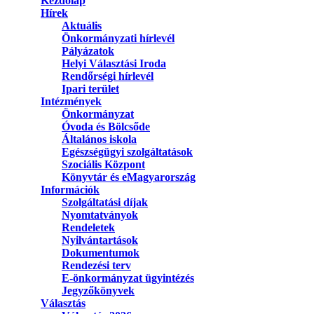
Kezdőlap
Hírek
Aktuális
Önkormányzati hírlevél
Pályázatok
Helyi Választási Iroda
Rendőrségi hírlevél
Ipari terület
Intézmények
Önkormányzat
Óvoda és Bölcsőde
Általános iskola
Egészségügyi szolgáltatások
Szociális Központ
Könyvtár és eMagyarország
Információk
Szolgáltatási díjak
Nyomtatványok
Rendeletek
Nyilvántartások
Dokumentumok
Rendezési terv
E-önkormányzat ügyintézés
Jegyzőkönyvek
Választás