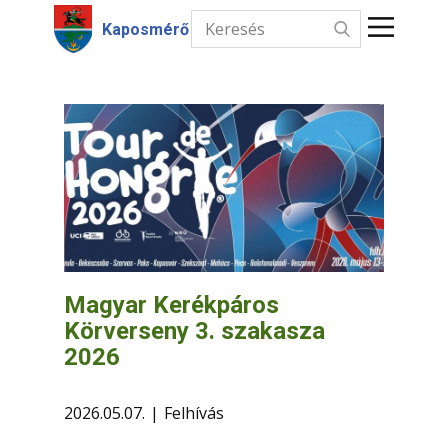
Kaposmérő
Kezdőlap
Hírek
Intézmények
Információk
Választás
Magyar Kerékpáros
Körverseny 3. szakasza
Kapcsolat
2026
2026.05.07.
Felhívás