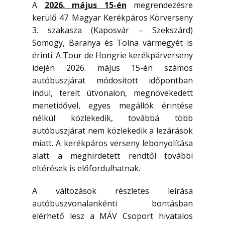
A
2026. május 15-én
megrendezésre
kerülő 47. Magyar Kerékpáros Körverseny
3. szakasza (Kaposvár – Szekszárd)
Somogy, Baranya és Tolna vármegyét is
érinti. A Tour de Hongrie kerékpárverseny
idején 2026. május 15-én számos
autóbuszjárat módosított időpontban
indul, terelt útvonalon, megnövekedett
menetidővel, egyes megállók érintése
nélkül közlekedik, továbbá több
autóbuszjárat nem közlekedik a lezárások
miatt. A kerékpáros verseny lebonyolítása
alatt a meghirdetett rendtől további
eltérések is előfordulhatnak.
A változások részletes leírása
autóbuszvonalankénti bontásban
elérhető lesz a MÁV Csoport hivatalos