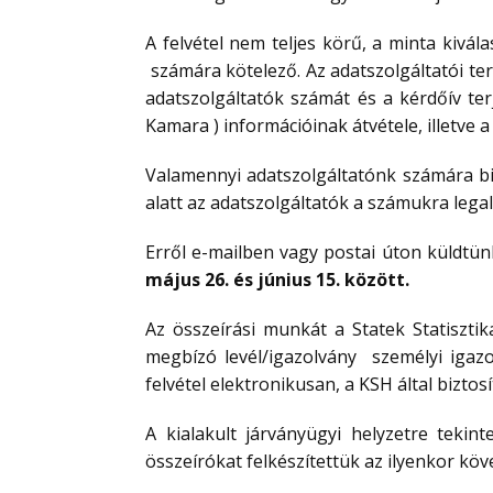
A felvétel nem teljes körű, a minta kivál
számára kötelező. Az adatszolgáltatói te
adatszolgáltatók számát és a kérdőív ter
Kamara ) információinak átvétele, illetve
Valamennyi adatszolgáltatónk számára bi
alatt az adatszolgáltatók a számukra lega
Erről e-mailben vagy postai úton küldtün
május 26. és június 15. között.
Az összeírási munkát a Statek Statisztika
megbízó levél/igazolvány személyi igazo
felvétel elektronikusan, a KSH által biztos
A kialakult járványügyi helyzetre tekin
összeírókat felkészítettük az ilyenkor köv