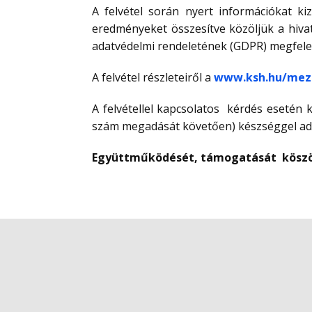
A felvétel során nyert információkat ki
eredményeket összesítve közöljük a hivata
adatvédelmi rendeletének (GDPR) megfele
A felvétel részleteiről a
www.ksh.hu/mezo
A felvétellel kapcsolatos kérdés esetén
szám megadását követően) készséggel adu
Együttműködését, támogatását kösz