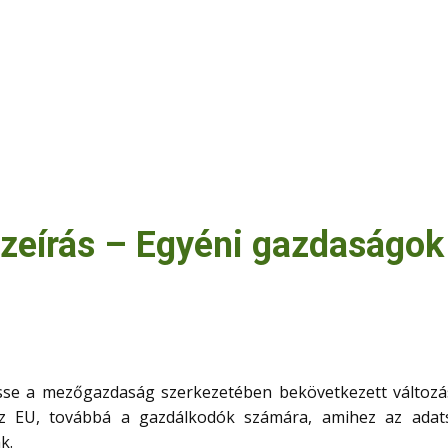
eírás – Egyéni gazdaságok 
sse a mezőgazdaság szerkezetében bekövetkezett változáso
 az EU, továbbá a gazdálkodók számára, amihez az adats
ak.