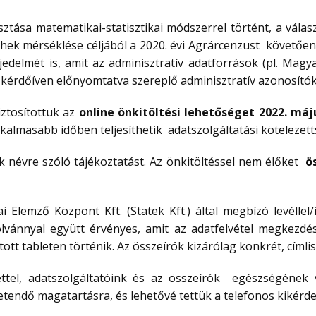
asztása matematikai-statisztikai módszerrel történt, a válas
rhek mérséklése céljából a 2020. évi Agrárcenzust követőe
jedelmét is, amit az adminisztratív adatforrások (pl. Mag
 a kérdőíven előnyomtatva szereplő adminisztratív azonosítók
ztosítottuk az
online önkitöltési lehetőséget 2022. máj
lkalmasabb időben teljesíthetik adatszolgáltatási kötelezet
k névre szóló tájékoztatást. Az önkitöltéssel nem élőket
ö
i Elemző Központ Kft. (Statek Kft.) által megbízó levéllel/
lvánnyal együtt érvényes, amit az adatfelvétel megkezdése
ított tableten történik. Az összeírók kizárólag konkrét, címlis
tettel, adatszolgáltatóink és az összeírók egészségének
etendő magatartásra, és lehetővé tettük a telefonos kikérdez