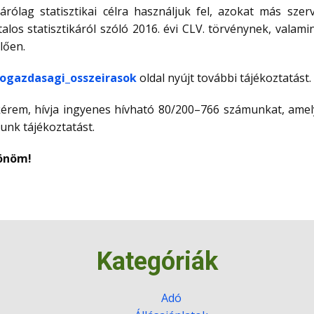
zárólag statisztikai célra használjuk fel, azokat más sze
los statisztikáról szóló 2016. évi CLV. törvénynek, valami
lően.
gazdasagi_osszeirasok
oldal nyújt további tájékoztatást.
 kérem, hívja ingyenes hívható 80/200–766 számunkat, am
nk tájékoztatást.
önöm!
Kategóriák
Adó