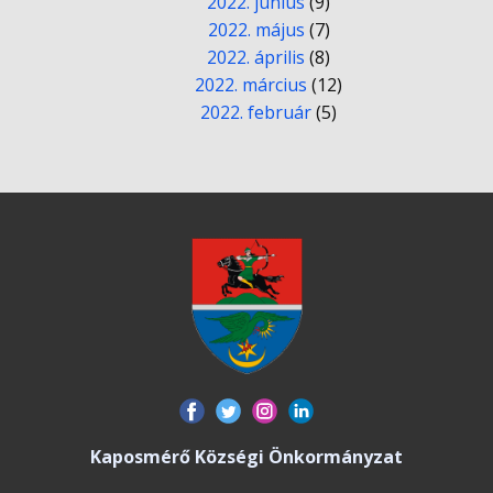
2022. június
(9)
2022. május
(7)
2022. április
(8)
2022. március
(12)
2022. február
(5)
Kaposmérő Községi Önkormányzat