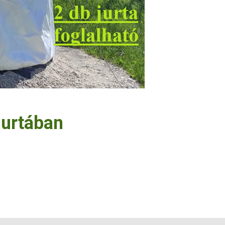
jurtában