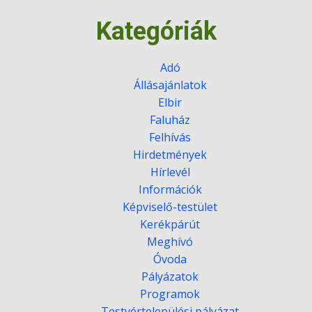
Kategóriák
Adó
Állásajánlatok
Elbir
Faluház
Felhívás
Hirdetmények
Hírlevél
Információk
Képviselő-testület
Kerékpárút
Meghívó
Óvoda
Pályázatok
Programok
Testvértelepülési pályázat