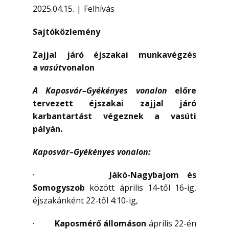
2025.04.15.
Felhívás
Sajtóközlemény
Zajjal járó éjszakai munkavégzés
a
vasút
vonalon
A
Kaposvár–Gyékényes vonalon
előre
tervezett éjszakai zajjal járó
karbantartást végeznek a vasúti
pályán.
Kaposvár–Gyékényes vonalon:
·
Jákó-Nagybajom és
Somogyszob
között április 14-től 16-ig,
éjszakánként 22-től 4:10-ig,
·
Kaposmérő állomáson
április 22-én