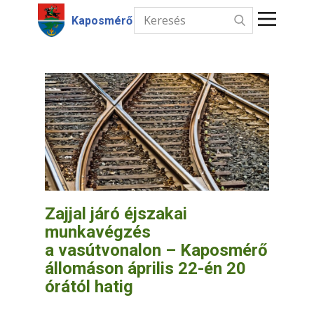
Kaposmérő
Kezdőlap
Hírek
Intézmények
Információk
Választás
Zajjal járó éjszakai
munkavégzés
Kapcsolat
a vasútvonalon – Kaposmérő
állomáson április 22-én 20
órától hatig