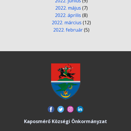
2022. június
(9)
2022. május
(7)
2022. április
(8)
2022. március
(12)
2022. február
(5)
Kaposmérő Községi Önkormányzat