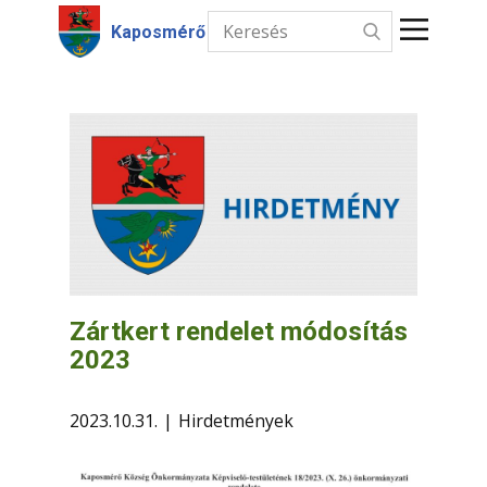
Kaposmérő
Kezdőlap
Hírek
Intézmények
Információk
Választás
Zártkert rendelet módosítás
2023
Kapcsolat
2023.10.31.
Hirdetmények